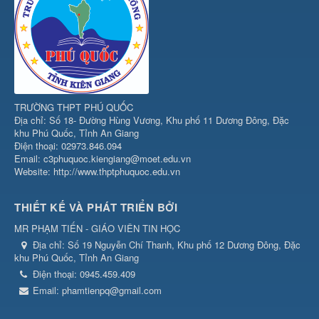
TRƯỜNG THPT PHÚ QUỐC
Địa chỉ: Số 18- Đường Hùng Vương, Khu phố 11 Dương Đông, Đặc
khu Phú Quốc, Tỉnh An Giang
Điện thoại: 02973.846.094
Email: c3phuquoc.kiengiang@moet.edu.vn
Website: http://www.thptphuquoc.edu.vn
THIẾT KẾ VÀ PHÁT TRIỂN BỞI
MR PHẠM TIẾN - GIÁO VIÊN TIN HỌC
Địa chỉ:
Số 19 Nguyễn Chí Thanh, Khu phố 12 Dương Đông, Đặc
khu Phú Quốc, Tỉnh An Giang
Điện thoại:
0945.459.409
Email:
phamtienpq@gmail.com