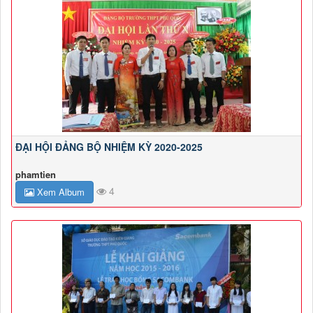
ĐẠI HỘI ĐẢNG BỘ NHIỆM KỲ 2020-2025
phamtien
4
Xem Album