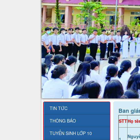
TIN TỨC
Ban giá
THÔNG BÁO
STT
Họ tê
TUYỂN SINH LỚP 10
Nguy
1