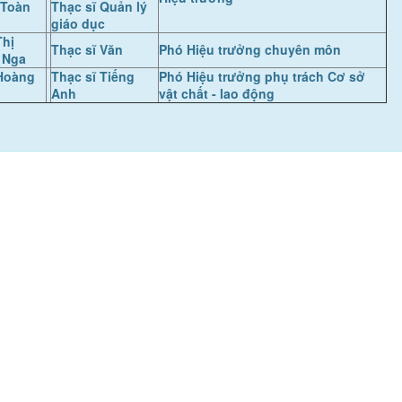
 Toàn
Thạc sĩ Quản lý
giáo dục
Thị
Thạc sĩ Văn
Phó Hiệu trưởng chuyên môn
 Nga
Hoàng
Thạc sĩ Tiếng
Phó Hiệu trưởng phụ trách Cơ sở
Anh
vật chất - lao động