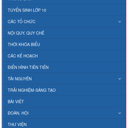
TUYỂN SINH LỚP 10
CÁC TỔ CHỨC
NỘI QUY, QUY CHẾ
THỜI KHÓA BIỂU
CÁC KẾ HOẠCH
ĐIỂN HÌNH TIÊN TIẾN
TÀI NGUYÊN
TRẢI NGHIỆM-SÁNG TẠO
BÀI VIẾT
ĐOÀN, HỘI
THƯ VIỆN