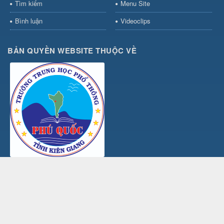
Tìm kiếm
Menu Site
Bình luận
Videoclips
BẢN QUYỀN WEBSITE THUỘC VỀ
TRƯỜNG THPT PHÚ QUỐC
Địa chỉ: Số 18- Đường Hùng Vương, Khu phố 11 Dương Đông, Đặc
khu Phú Quốc, Tỉnh An Giang
Điện thoại: 02973.846.094
Email: c3phuquoc.kiengiang@moet.edu.vn
Website: http://www.thptphuquoc.edu.vn