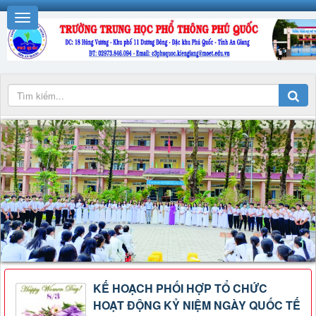
KẾ HOẠCH PHỐI HỢP TỔ CHỨC
HOẠT ĐỘNG KỶ NIỆM NGÀY QUỐC TẾ