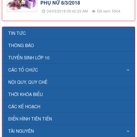
PHỤ NỮ 8/3/2018
04/03/2018 09:42:33 AM
Đã xem: 5504
TIN TỨC
THÔNG BÁO
TUYỂN SINH LỚP 10
CÁC TỔ CHỨC
NỘI QUY, QUY CHẾ
THỜI KHÓA BIỂU
CÁC KẾ HOẠCH
ĐIỂN HÌNH TIÊN TIẾN
TÀI NGUYÊN