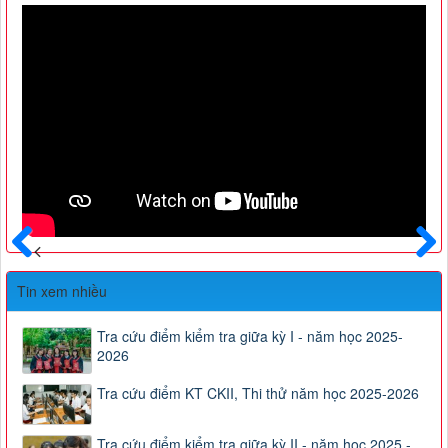
Trước
Sau
Tin xem nhiều
Tra cứu điểm kiểm tra giữa kỳ I - năm học 2025-
2026
Tra cứu điểm KT CKII, Thi thử năm học 2025-2026
Tra cứu điểm kiểm tra giữa kỳ II - năm học 2025 -