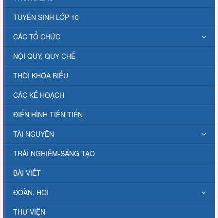
TUYỂN SINH LỚP 10
CÁC TỔ CHỨC
NỘI QUY, QUY CHẾ
THỜI KHÓA BIỂU
CÁC KẾ HOẠCH
ĐIỂN HÌNH TIÊN TIẾN
TÀI NGUYÊN
TRẢI NGHIỆM-SÁNG TẠO
BÀI VIẾT
ĐOÀN, HỘI
THƯ VIỆN