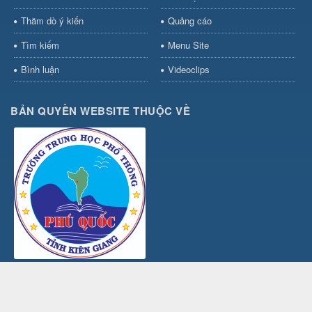
Thăm dò ý kiến
Quảng cáo
Tìm kiếm
Menu Site
Bình luận
Videoclips
BẢN QUYỀN WEBSITE THUỘC VỀ
TRƯỜNG THPT PHÚ QUỐC
Địa chỉ: Số 18- Đường Hùng Vương, Khu phố 11 Dương Đông, Đặc
khu Phú Quốc, Tỉnh An Giang
Điện thoại: 02973.846.094