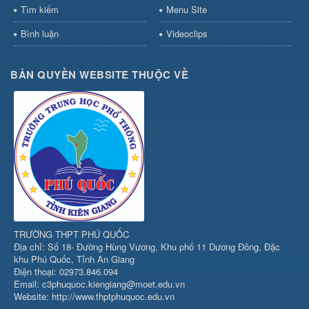
Tìm kiếm
Menu Site
Bình luận
Videoclips
BẢN QUYỀN WEBSITE THUỘC VỀ
TRƯỜNG THPT PHÚ QUỐC
Địa chỉ: Số 18- Đường Hùng Vương, Khu phố 11 Dương Đông, Đặc
khu Phú Quốc, Tỉnh An Giang
Điện thoại: 02973.846.094
Email: c3phuquoc.kiengiang@moet.edu.vn
Website: http://www.thptphuquoc.edu.vn