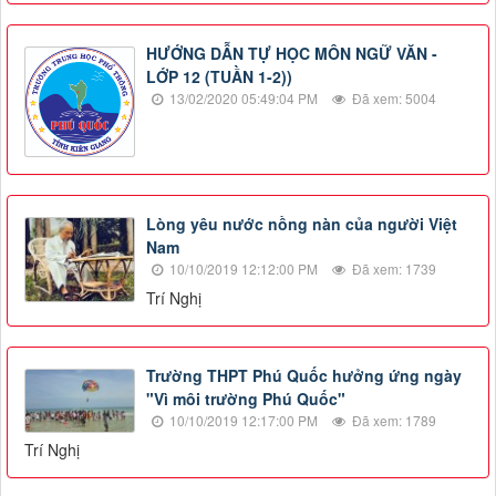
HƯỚNG DẪN TỰ HỌC MÔN NGỮ VĂN -
LỚP 12 (TUẦN 1-2))
13/02/2020 05:49:04 PM
Đã xem: 5004
Lòng yêu nước nồng nàn của người Việt
Nam
10/10/2019 12:12:00 PM
Đã xem: 1739
Trí Nghị
Trường THPT Phú Quốc hưởng ứng ngày
"Vì môi trường Phú Quốc"
10/10/2019 12:17:00 PM
Đã xem: 1789
Trí Nghị