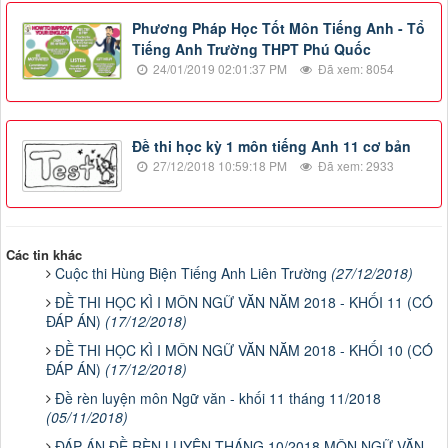
Phương Pháp Học Tốt Môn Tiếng Anh - Tổ
Tiếng Anh Trường THPT Phú Quốc
24/01/2019 02:01:37 PM
Đã xem: 8054
Đề thi học kỳ 1 môn tiếng Anh 11 cơ bản
27/12/2018 10:59:18 PM
Đã xem: 2933
Các tin khác
Cuộc thi Hùng Biện Tiếng Anh Liên Trường
(27/12/2018)
ĐỀ THI HỌC KÌ I MÔN NGỮ VĂN NĂM 2018 - KHỐI 11 (CÓ
ĐÁP ÁN)
(17/12/2018)
ĐỀ THI HỌC KÌ I MÔN NGỮ VĂN NĂM 2018 - KHỐI 10 (CÓ
ĐÁP ÁN)
(17/12/2018)
Đề rèn luyện môn Ngữ văn - khối 11 tháng 11/2018
(05/11/2018)
ĐÁP ÁN ĐỀ RÈN LUYỆN THÁNG 10/2018 MÔN NGỮ VĂN -