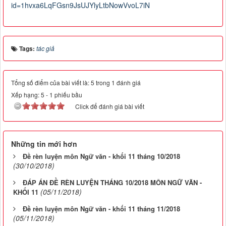
id=1hvxa6LqFGsn9JsUJYlyLtbNowVvoL7iN
Tags:
tác giả
Tổng số điểm của bài viết là: 5 trong 1 đánh giá
Xếp hạng:
5
-
1
phiếu bầu
Click để đánh giá bài viết
Những tin mới hơn
Đề rèn luyện môn Ngữ văn - khối 11 tháng 10/2018
(30/10/2018)
ĐÁP ÁN ĐỀ RÈN LUYỆN THÁNG 10/2018 MÔN NGỮ VĂN -
(05/11/2018)
KHỐI 11
Đề rèn luyện môn Ngữ văn - khối 11 tháng 11/2018
(05/11/2018)