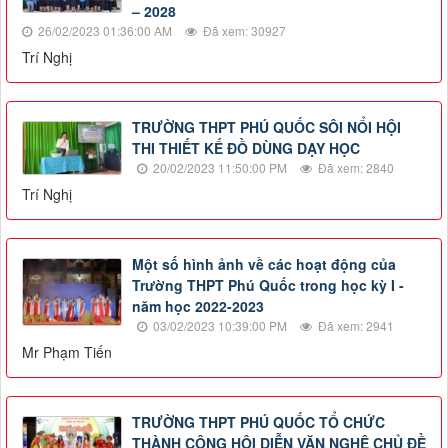
– 2028
26/02/2023 01:36:00 AM
Đã xem: 30927
Trí Nghị
TRƯỜNG THPT PHÚ QUỐC SÔI NỔI HỘI
THI THIẾT KẾ ĐỒ DÙNG DẠY HỌC
20/02/2023 11:50:00 PM
Đã xem: 2840
Trí Nghị
Một số hình ảnh về các hoạt động của
Trường THPT Phú Quốc trong học kỳ I -
năm học 2022-2023
03/02/2023 10:39:00 PM
Đã xem: 2941
Mr Phạm Tiến
TRƯỜNG THPT PHÚ QUỐC TỔ CHỨC
THÀNH CÔNG HỘI DIỄN VĂN NGHỆ CHỦ ĐỀ