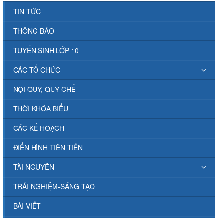
TIN TỨC
THÔNG BÁO
TUYỂN SINH LỚP 10
CÁC TỔ CHỨC
NỘI QUY, QUY CHẾ
THỜI KHÓA BIỂU
CÁC KẾ HOẠCH
ĐIỂN HÌNH TIÊN TIẾN
TÀI NGUYÊN
TRẢI NGHIỆM-SÁNG TẠO
BÀI VIẾT