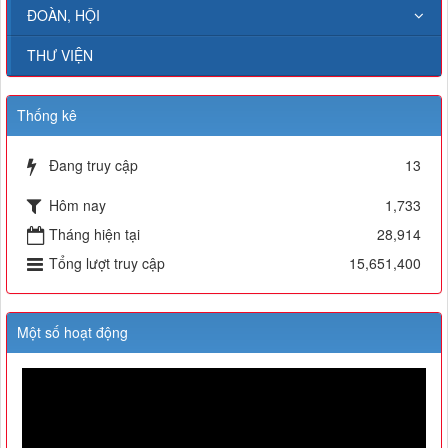
ĐOÀN, HỘI
THƯ VIỆN
Thống kê
Đang truy cập
13
Hôm nay
1,733
Tháng hiện tại
28,914
Tổng lượt truy cập
15,651,400
Một số hoạt động