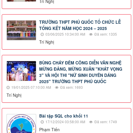
Trí Nghị
TRƯỜNG THPT PHÚ QUỐC TỔ CHỨC LỄ
TỔNG KẾT NĂM HỌC 2024 – 2025
03/06/2025 10:34:00 AM
Đã xem: 1335
Trí Nghị
BÙNG CHÁY ĐÊM CÔNG DIỄN VĂN NGHỆ
MỪNG ĐẢNG, MỪNG XUÂN "KHÁT VỌNG
3" VÀ HỘI THI "NỮ SINH DUYÊN DÁNG
2025" TRƯỜNG THPT PHÚ QUỐC
19/01/2025 07:10:00 AM
Đã xem: 1693
Trí Nghị
Bài tập SQL cho khối 11
17/12/2024 03:58:00 AM
Đã xem: 1749
Phạm Tiến