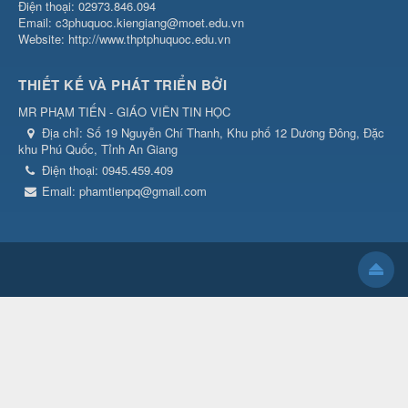
Điện thoại: 02973.846.094
Email: c3phuquoc.kiengiang@moet.edu.vn
Website: http://www.thptphuquoc.edu.vn
THIẾT KẾ VÀ PHÁT TRIỂN BỞI
MR PHẠM TIẾN - GIÁO VIÊN TIN HỌC
Địa chỉ:
Số 19 Nguyễn Chí Thanh, Khu phố 12 Dương Đông, Đặc
khu Phú Quốc, Tỉnh An Giang
Điện thoại:
0945.459.409
Email:
phamtienpq@gmail.com