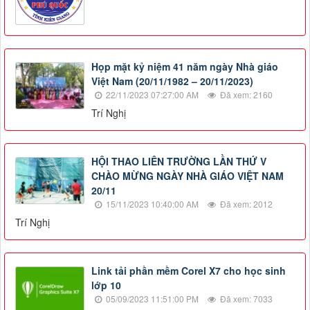
Họp mặt kỷ niệm 41 năm ngày Nhà giáo
Việt Nam (20/11/1982 – 20/11/2023)
22/11/2023 07:27:00 AM
Đã xem: 2160
Trí Nghị
HỘI THAO LIÊN TRƯỜNG LẦN THỨ V
CHÀO MỪNG NGÀY NHÀ GIÁO VIỆT NAM
20/11
15/11/2023 10:40:00 AM
Đã xem: 2012
Trí Nghị
Link tải phần mềm Corel X7 cho học sinh
lớp 10
05/09/2023 11:51:00 PM
Đã xem: 7033