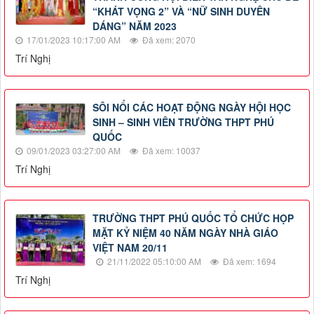
“KHÁT VỌNG 2” VÀ “NỮ SINH DUYÊN
DÁNG” NĂM 2023
17/01/2023 10:17:00 AM
Đã xem: 2070
Trí Nghị
SÔI NỔI CÁC HOẠT ĐỘNG NGÀY HỘI HỌC
SINH – SINH VIÊN TRƯỜNG THPT PHÚ
QUỐC
09/01/2023 03:27:00 AM
Đã xem: 10037
Trí Nghị
TRƯỜNG THPT PHÚ QUỐC TỔ CHỨC HỌP
MẶT KỶ NIỆM 40 NĂM NGÀY NHÀ GIÁO
VIỆT NAM 20/11
21/11/2022 05:10:00 AM
Đã xem: 1694
Trí Nghị