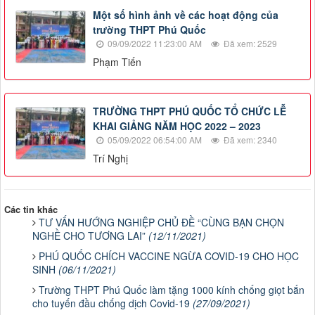
Một số hình ảnh về các hoạt động của
trường THPT Phú Quốc
09/09/2022 11:23:00 AM
Đã xem: 2529
Phạm Tiến
TRƯỜNG THPT PHÚ QUỐC TỔ CHỨC LỄ
KHAI GIẢNG NĂM HỌC 2022 – 2023
05/09/2022 06:54:00 AM
Đã xem: 2340
Trí Nghị
Các tin khác
TƯ VẤN HƯỚNG NGHIỆP CHỦ ĐỀ “CÙNG BẠN CHỌN
NGHỀ CHO TƯƠNG LAI”
(12/11/2021)
PHÚ QUỐC CHÍCH VACCINE NGỪA COVID-19 CHO HỌC
SINH
(06/11/2021)
Trường THPT Phú Quốc làm tặng 1000 kính chống giọt bắn
cho tuyến đầu chống dịch Covid-19
(27/09/2021)