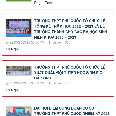
Phạm Tiến
TRƯỜNG THPT PHÚ QUỐC TỔ CHỨC LỄ
TỔNG KẾT NĂM HỌC 2022 – 2023 VÀ LỄ
TRƯỞNG THÀNH CHO CÁC EM HỌC SINH
NIÊN KHOÁ 2020 – 2023
29/05/2023 10:56:00 PM
Đã xem: 3807
Trí Nghị
TRƯỜNG THPT PHÚ QUỐC TỔ CHỨC LỄ
XUẤT QUÂN ĐỘI TUYỂN HỌC SINH GIỎI
CẤP TỈNH
13/03/2023 07:37:00 PM
Đã xem: 4637
Trí Nghị
ĐẠI HỘI ĐIỂM CÔNG ĐOÀN CƠ SỞ
TRƯỜNG THPT PHÚ QUỐC NHIỆM KỲ 2023