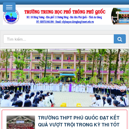
TRƯỜNG THPT PHÚ QUỐC ĐẠT KẾT
QUẢ VƯỢT TRỘI TRONG KỲ THI TỐT