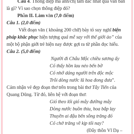
Câu 4
. Thông điệp mà anh/chị tâm đắc nhất qua văn bản
là gì? Vì sao chọn thông điệp đó?
Ph
ầ
n II. Làm v
ă
n (7,0
đ
i
ể
m)
Câu 1. (2,0
đi
ể
m)
Viết đoạn văn ( khoảng 200 chữ) bày tỏ suy nghĩ
biện
pháp khắc phục
hiện tượng
quá mê say với thế giới ảo”
của
một bộ phận giới trẻ hiện nay được gợi ra từ phần đọc hiểu.
Câu 2. (5,0
đi
ể
m)
Người đi Châu Mộc chiều sương ấy
Có thấy hồn lau nẻo bến bờ
Có nhớ dáng người trên độc mộc
Trôi dòng nước lũ hoa đong đưa
”.
Cảm nhận vẻ đẹp đoạn thơ trên trong bài thơ
Tây Tiến
của
Quang Dũng. Từ đó, liên hệ với đoạn thơ:
Gió theo lối gió mây đường mây
Dòng nước buồn thiu, hoa bắp lay
Thuyền ai đậu bến sông trăng đó
Có chở trăng về kịp tối nay?
(Đây thôn Vĩ Dạ –