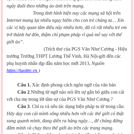
ngày đuổi theo những ảo ảnh trên mạng.
Trong tình hình hiện nay các mạng xã hội trên
Internet mang lại nhiều nguy hiểm cho con trẻ chúng ta… Xin
các vị hãy quan tâm điều này nhiều hơn, đã có rất nhiều trẻ em
trở thành hư đốn, thậm chí phạm pháp vì quá mê say với thế
giới ảo”.
(Trích thư của PGS Văn Như Cương - Hiệu
trưởng Trường THPT Lương Thế Vinh, Hà Nội-gửi đến các
phụ huynh nhân dịp đầu năm học mới 2013,
Nguồn
https://tuoitre.vn
,)
Câu 1.
Xác định phong cách ngôn ngữ của văn bản
Câu 2
.Những từ ngữ nào nói lên sự gắn bó giữa con cái
với cha mẹ trong lời tâm sự của PGS Văn Như Cương ?
Câu 3
. Chỉ ra và nêu tác dụng biện pháp tu từ trong câu:
Hãy dạy con cái mình sống nhiều hơn với các thế giới có thật
xung quanh mình, đang diễn ra hàng ngày…, để chúng đừng
đắm mình và chạy theo thế giới ảo trên các trang mạng.