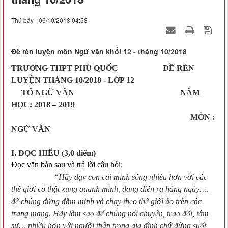
Thứ bảy - 06/10/2018 04:58
Đề rèn luyện môn Ngữ văn khối 12 - tháng 10/2018
TRƯỜNG THPT PHÚ QUỐC ĐỀ RÈN
LUYỆN THÁNG 10/2018 - LỚP 12
TỔ NGỮ VĂN NĂM
HỌC: 2018 – 2019
MÔN :
NGỮ VĂN
I. ĐỌC HIỂU (3,0
điểm)
Đọc văn bản sau và trả lời câu hỏi:
“Hãy dạy con cái mình sống nhiều hơn với các
thế giới có thật xung quanh mình, đang diễn ra hàng ngày…,
để chúng đừng đắm mình và chạy theo thế giới ảo trên các
trang mạng. Hãy làm sao để chúng nói chuyện, trao đổi, tâm
sự… nhiều hơn với người thân trong gia đình chứ đừng suốt