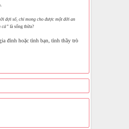
n
.
rời đợi số, chỉ mong cho được một đời an
nh cả”
là sống thừa?
gia đình hoặc tình bạn, tình thầy trò