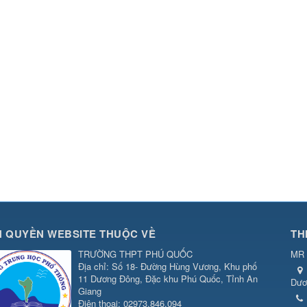
 QUYỀN WEBSITE THUỘC VỀ
TH
TRƯỜNG THPT PHÚ QUỐC
MR 
Địa chỉ: Số 18- Đường Hùng Vương, Khu phố
11 Dương Đông, Đặc khu Phú Quốc, Tỉnh An
Dươ
Giang
Điện thoại: 02973.846.094