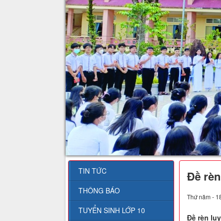
TIN TỨC
Đề rèn
THÔNG BÁO
Thứ năm - 1
TUYỂN SINH LỚP 10
Đề rèn lu