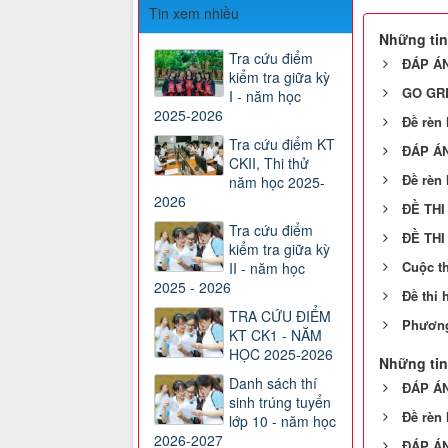
Tin xem nhiều
Những tin
Tra cứu điểm
ĐÁP ÁN
kiểm tra giữa kỳ
GO GR
I - năm học
2025-2026
Đề rèn 
Tra cứu điểm KT
ĐÁP ÁN
CKII, Thi thử
Đề rèn 
năm học 2025-
2026
ĐỀ THI 
Tra cứu điểm
ĐỀ THI 
kiểm tra giữa kỳ
Cuộc t
II - năm học
2025 - 2026
Đề thi 
TRA CỨU ĐIỂM
Phương
KT CK1 - NĂM
HỌC 2025-2026
Những tin
Danh sách thí
ĐÁP ÁN
sinh trúng tuyển
Đề rèn 
lớp 10 - năm học
2026-2027
ĐÁP ÁN