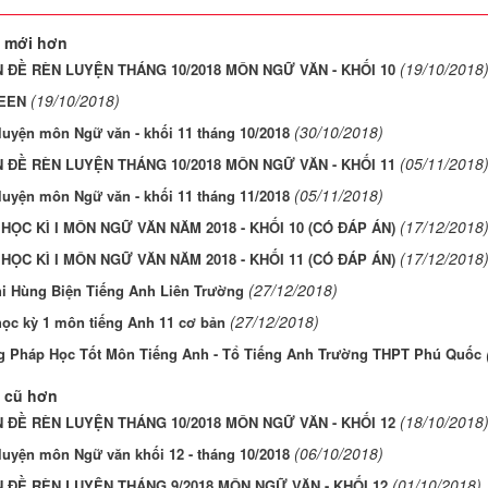
 mới hơn
(19/10/2018
 ĐỀ RÈN LUYỆN THÁNG 10/2018 MÔN NGỮ VĂN - KHỐI 10
(19/10/2018)
EEN
(30/10/2018)
luyện môn Ngữ văn - khối 11 tháng 10/2018
(05/11/2018
 ĐỀ RÈN LUYỆN THÁNG 10/2018 MÔN NGỮ VĂN - KHỐI 11
(05/11/2018)
luyện môn Ngữ văn - khối 11 tháng 11/2018
(17/12/2018
HỌC KÌ I MÔN NGỮ VĂN NĂM 2018 - KHỐI 10 (CÓ ĐÁP ÁN)
(17/12/2018
HỌC KÌ I MÔN NGỮ VĂN NĂM 2018 - KHỐI 11 (CÓ ĐÁP ÁN)
(27/12/2018)
hi Hùng Biện Tiếng Anh Liên Trường
(27/12/2018)
học kỳ 1 môn tiếng Anh 11 cơ bản
 Pháp Học Tốt Môn Tiếng Anh - Tổ Tiếng Anh Trường THPT Phú Quốc
 cũ hơn
(18/10/2018
 ĐỀ RÈN LUYỆN THÁNG 10/2018 MÔN NGỮ VĂN - KHỐI 12
(06/10/2018)
luyện môn Ngữ văn khối 12 - tháng 10/2018
(01/10/2018)
 ĐỀ RÈN LUYỆN THÁNG 9/2018 MÔN NGỮ VĂN - KHỐI 12