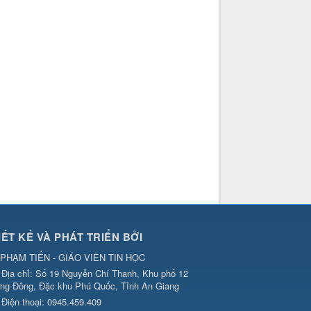
IẾT KẾ VÀ PHÁT TRIỂN BỞI
PHẠM TIẾN - GIÁO VIÊN TIN HỌC
Địa chỉ:
Số 19 Nguyễn Chí Thanh, Khu phố 12
ng Đông, Đặc khu Phú Quốc, Tỉnh An Giang
Điện thoại:
0945.459.409