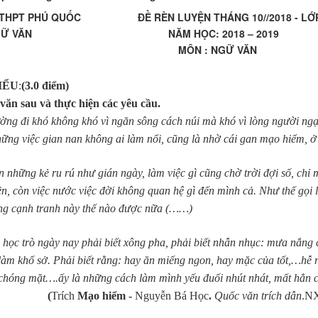
THPT PHÚ QUỐC ĐỀ RÈN LUYỆN THÁNG 10//2018 - LỚP
NGỮ VĂN NĂM HỌC: 2018 – 2019
MÔN : NGỮ VĂN
IỂU
:
(3.0 điểm)
văn sau và thực hiện các yêu cầu.
ng đi khó không khó vì ngăn sông cách núi mà khó vì lòng người ng
ững việc gian nan không ai làm nổi, cũng là nhờ cái gan mạo hiểm, ở đ
 kẻ ru rú như gián ngày, làm việc gì cũng chờ trời đợi số, chỉ m
ền, còn việc nước việc đời không quan hệ gì đến mình cả. Như thế gọi
ng cạnh tranh này thế nào được nữa (……)
rò ngày nay phải biết xông pha, phải biết nhẫn nhục: mưa nắng cũ
làm khổ sở. Phải biết rằng: hay ăn miếng ngon, hay mặc của tốt,…hễ ra
 chóng mặt….ấy là những cách làm mình yếu đuối nhút nhát, mất hẳn c
(
Trích
Mạo hiểm -
Nguyễn Bá Học
.
Quốc văn trích dẫn
.NX