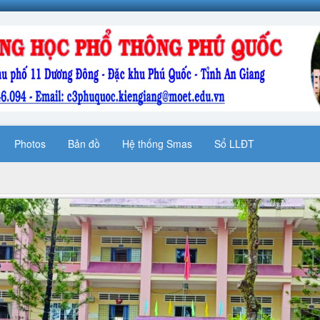
Photos
Bản đồ
Hệ thống Smas
Sổ LLĐT