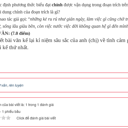
c định phương thức biểu đạt
chính
được vận dụng trong đ
oạn
trích
trê
i dung chính của đoạn trích là gì?
 sao tác giả gọi: “
những kẻ ru rú như gián ngày, làm việc gì cũng chờ t
, sống lâu giàu bền, còn việc nước việc đời không quan hệ gì đến mì
VĂN:
(7.0 điểm)
iết bài văn kể lại kỉ niệm sâu sắc của anh (chị) về tình cảm 
 kể thứ nhất.
 văn
,
rèn luyện
 của bài viết là: 1 trong 1 đánh giá
-
1
phiếu bầu
Click để đánh giá bài viết