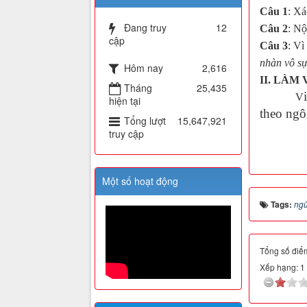
Câu 1
: Xá
Đang truy
12
Câu 2
: Nộ
cập
Câu
3
: Vì
nhàn vô sự
Hôm nay
2,616
II. LÀM 
Tháng
25,435
V
hiện tại
theo ngôi
Tổng lượt
15,647,921
truy cập
Một số hoạt động
Tags:
ngữ
Tổng số điểm
Xếp hạng:
1