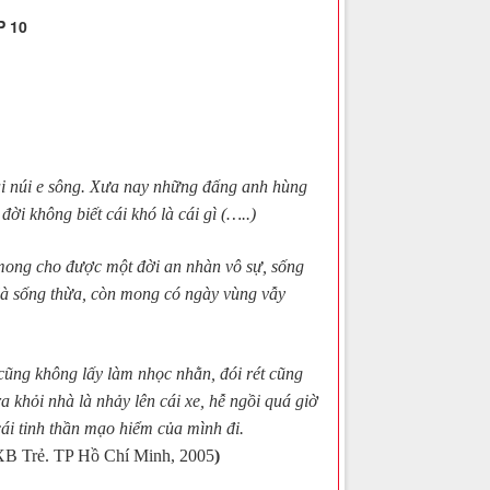
 10
ại núi e sông. Xưa nay những đấng anh hùng
ời không biết cái khó là cái gì (…..)
ong cho được một đời an nhàn vô sự, sống
 là sống thừa, còn mong có ngày vùng vẫy
ng không lấy làm nhọc nhằn, đói rét cũng
 khỏi nhà là nhảy lên cái xe, hễ ngồi quá giờ
ái tinh thần mạo hiểm của mình đi.
B Trẻ. TP Hồ Chí Minh, 2005
)