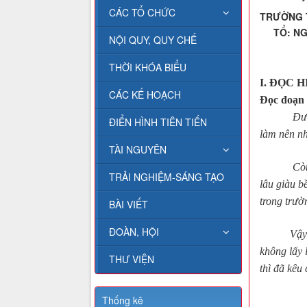
CÁC TỔ CHỨC
TRƯỜNG 
TỔ: 
NỘI QUY, QUY CHẾ
THỜI KHÓA BIỂU
I.
ĐỌC H
CÁC KẾ HOẠCH
Đọc đoạn 
Đườ
ĐIỂN HÌNH TIÊN TIẾN
làm nên nh
TÀI NGUYÊN
Còn những
TRẢI NGHIỆM-SÁNG TẠO
lâu giàu b
trong trườ
BÀI VIẾT
ĐOÀN, HỘI
Vậy học t
không lấy 
THƯ VIỆN
thì đã kêu
Thống kê