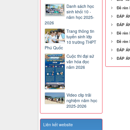
Danh sách học
Đề rèn 
sinh khối 10 -
ĐÁP ÁN
năm học 2025-
2026
ĐÁP ÁN
Trang thông tin
Đề rèn 
tuyển sinh lớp
Đề rèn 
10 trường THPT
Phú Quốc
ĐÁP ÁN
Cuộc thi đại sứ
ĐÁP ÁN
văn hóa đọc
năm 2026
Video clip trải
nghiệm năm học
2025-2026
Liên kết website