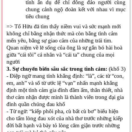
tính ẩn dụ để chỉ đông đảo người cùng
chung cảnh ngộ đoàn kết với nhau vì mục
tiêu chung
=> Tố Hữu đã tìm thấy niềm vui và sức mạnh mới
không chỉ bằng nhận thức mà còn bằng tình cảm
mến yêu, bằng sự giao cảm của những trái tim.
Quan niệm về lẽ sống của ông là sự gắn bó hài hoà
giữa “cái tôi” cá nhân và “cái ta” chung của mọi
người
3. Sự chuyển biến sâu sắc trong tình cảm:
(khổ 3)
- Điệp ngữ mang tính khẳng định: “là”, các từ “con,
em, anh” và số từ ước lệ “vạn” nhấn mạnh khẳng
định một tình cảm gia đình đầm ấm, thân thiết, nhà
thơ cảm nhận được mình là thành viên trong đại gia
đình quần chúng đau khổ
- Từ ngữ: “kiếp phôi pha, cù bất cù bơ” biểu hiện
cho tấm lòng đau xót của nhà thơ trước những kiếp
đời bất hạnh và bày tỏ lòng căm giận trước những