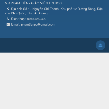
MR PHẠM TIẾN - GIÁO VIÊN TIN HỌC
Địa chỉ:
Số 19 Nguyễn Chí Thanh, Khu phố 12 Dương Đông, Đặc
khu Phú Quốc, Tỉnh An Giang
Điện thoại:
0945.459.409
Email:
phamtienpq@gmail.com