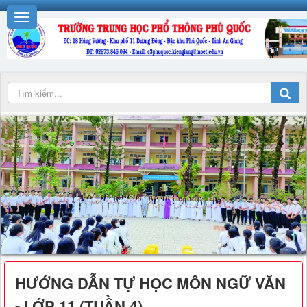
HƯỚNG DẪN TỰ HỌC MÔN NGỮ VĂN
- LỚP 11 (TUẦN 4)