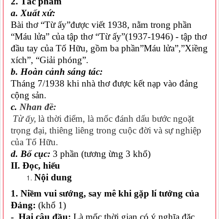
2. Tác phẩm
a. Xuất xứ:
Bài thơ “Từ ấy”được viết 1938, nằm trong phần
“Máu lửa” của tập thơ “Từ ấy”(1937-1946) - tập thơ
đầu tay của Tố Hữu, gồm ba phần”Máu lửa”,”Xiềng
xích”, “Giải phóng”.
b. Hoàn cảnh sáng tác:
Tháng 7/1938 khi nhà thơ được kết nạp vào đảng
cộng sản
.
c.
Nhan đề:
Từ ấy,
là thời điểm, là mốc đánh dấu bước ngoặt
trọng đại, thiêng liêng trong cuộc đời và sự nghiệp
của Tố Hữu.
d. Bố cục:
3 phần
(
tương ừng 3 khổ
)
II. Đọc, hiểu
Nội dung
1. Niềm vui sướng, say mê khi gặp lí tưởng của
Đảng:
(khổ 1)
- Hai câu đầu:
Là mốc thời gian có ý nghĩa đặc