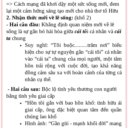
=> Cách mạng đã khơi dậy một sức sống mới, đem
lại một cảm hứng sáng tạo mới cho nhà thơ tố Hữu
2. Nhận thức mới về lẽ sống:
(khổ 2)
- Hai câu đầu:
Khẳng định quan niệm mới về lẽ
sống là sự gắn bó hài hòa giữa
cái tô
i cá nhân và
cái
ta
chung
Suy nghĩ: “Tôi buộc.........trăm nơi” biểu
hiện cho sự tự nguyện gắn “cái tôi” cá nhân
vào “cái ta” chung của mọi người, một tâm
hồn trải rộng với cuộc đời, tạo khả năng
đồng cảm sâu xa với hoàn cảnh của từng cá
nhân cụ thể.
- Hai câu sau:
Bộc lộ tình yêu thương con người
bằng tình yêu giai cấp
“Hồn tôi gắn với bao hồn khổ: tình hữu ái
giai cấp, ông đặc biệt quan tâm đến quần
chúng lao khổ
Hình ảnh: “Gần gũi - mạnh khối đời” mang