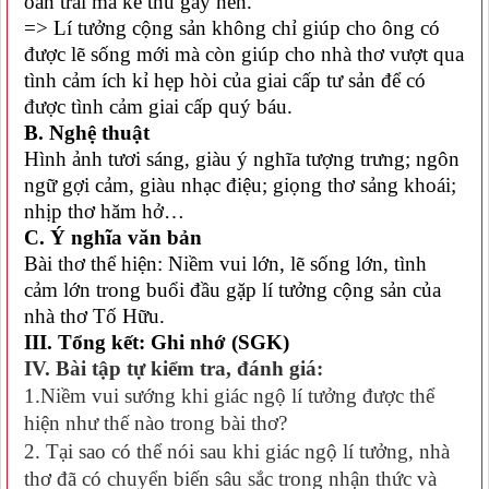
oan trái mà kẻ thù gây nên.
=> Lí tưởng cộng sản không chỉ giúp cho ông có
được lẽ sống mới mà còn giúp cho nhà thơ vượt qua
tình cảm ích kỉ hẹp hòi của giai cấp tư sản để có
được tình cảm giai cấp quý báu.
B. Nghệ thuật
Hình ảnh tươi sáng, giàu ý nghĩa tượng trưng; ngôn
ngữ gợi cảm, giàu nhạc điệu; giọng thơ sảng khoái;
nhịp thơ hăm hở…
C. Ý nghĩa văn bản
Bài thơ thể hiện: Niềm vui lớn, lẽ sống lớn, tình
cảm lớn trong buổi đầu gặp lí tưởng cộng sản của
nhà thơ Tố Hữu.
III. Tổng kết: Ghi nhớ (SGK)
IV. Bài tập tự kiểm tra, đánh giá:
1.Niềm vui sướng khi giác ngộ lí tưởng được thể
hiện như thế nào trong bài thơ?
2. Tại sao có thể nói sau khi giác ngộ lí tưởng, nhà
thơ đã có chuyển biến sâu sắc trong nhận thức và