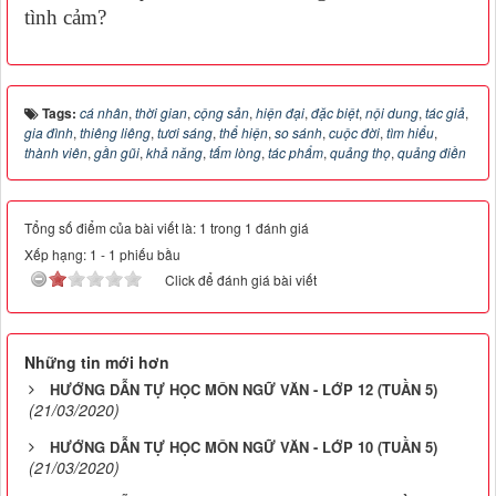
tình cảm?
Tags:
cá nhân
,
thời gian
,
cộng sản
,
hiện đại
,
đặc biệt
,
nội dung
,
tác giả
,
gia đình
,
thiêng liêng
,
tươi sáng
,
thể hiện
,
so sánh
,
cuộc đời
,
tìm hiểu
,
thành viên
,
gần gũi
,
khả năng
,
tấm lòng
,
tác phẩm
,
quảng thọ
,
quảng điền
Tổng số điểm của bài viết là: 1 trong 1 đánh giá
Xếp hạng:
1
-
1
phiếu bầu
Click để đánh giá bài viết
Những tin mới hơn
HƯỚNG DẪN TỰ HỌC MÔN NGỮ VĂN - LỚP 12 (TUẦN 5)
(21/03/2020)
HƯỚNG DẪN TỰ HỌC MÔN NGỮ VĂN - LỚP 10 (TUẦN 5)
(21/03/2020)