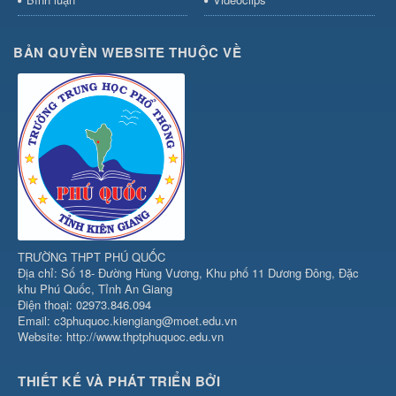
BẢN QUYỀN WEBSITE THUỘC VỀ
TRƯỜNG THPT PHÚ QUỐC
Địa chỉ: Số 18- Đường Hùng Vương, Khu phố 11 Dương Đông, Đặc
khu Phú Quốc, Tỉnh An Giang
Điện thoại: 02973.846.094
Email: c3phuquoc.kiengiang@moet.edu.vn
Website: http://www.thptphuquoc.edu.vn
THIẾT KẾ VÀ PHÁT TRIỂN BỞI