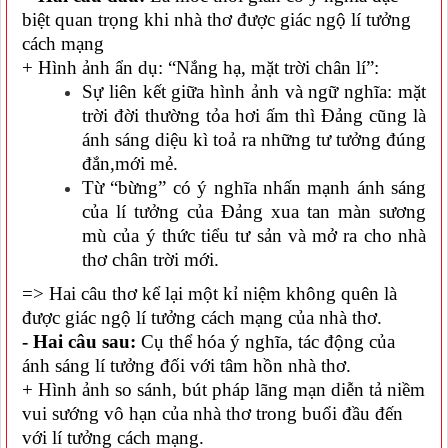
biệt quan trọng khi nhà thơ được giác ngộ lí tưởng
cách mạng
+ Hình ảnh ẩn dụ: “Nắng hạ, mặt trời chân lí”:
Sự liên kết giữa hình ảnh và ngữ nghĩa: mặt
trời đời thường tỏa hơi ấm thì Đảng cũng là
ánh sáng diệu kì toả ra những tư tưởng đúng
đắn,mới mẻ.
Từ “bừng” có ý nghĩa nhấn mạnh ánh sáng
của lí tưởng của Đảng xua tan màn sương
mù của ý thức tiểu tư sản và mở ra cho nhà
thơ chân trời mới.
=> Hai câu thơ kể lại một kỉ niệm không quên là
được giác ngộ lí tưởng cách mạng của nhà thơ.
- Hai câu sau:
Cụ thể hóa ý nghĩa, tác động của
ánh sáng lí tưởng đối với tâm hồn nhà thơ.
+ Hình ảnh so sánh, bút pháp lãng mạn diễn tả niềm
vui sướng vô hạn của nhà thơ trong buổi đầu đến
với lí tưởng cách mạng.