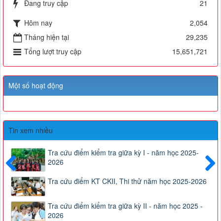
Đang truy cập
21
Hôm nay
2,054
Tháng hiện tại
29,235
Tổng lượt truy cập
15,651,721
Một số hoạt động
Tin xem nhiều
Tra cứu điểm kiểm tra giữa kỳ I - năm học 2025-
2026
Trước
Sau
Tra cứu điểm KT CKII, Thi thử năm học 2025-2026
Tra cứu điểm kiểm tra giữa kỳ II - năm học 2025 -
2026