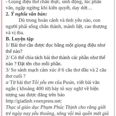
- Giọng điệu thơ chân thực, sinh động, lúc phân
vân, ngập ngừng khi kiên quyết, day dứt…
2
. Ý nghĩa văn bản:
Dù trong hoàn cảnh và tình yêu nào, con
người phải sống chân thành, mảnh liệt, cao thượng
và vị tha.
B. Luyện tập
1/ Bài thơ cần được đọc bằng một giọng điệu như
thế nào?
2/ Có thể chia tách bài thơ thành các phần như thế
nào ? Đặt tên cho mỗi phần.
3/ So sánh mạch cảm xúc ở 6 câu thơ đầu và 2 câu
thơ cuối ?
Từ bài thơ
Tôi yêu em
của Pusin, viết bài văn
4/
ngắn ( khoảng 400 từ) bày tỏ suy nghĩ về hiện
tượng sau được đăng trên báo
http://giadinh.vnexpress.net:
Thạc sĩ giáo dục Phạm Phúc Thịnh cho rằng giới
trẻ ngày nay yêu thoáng, sống vội mà quên mất giá