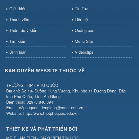
Giới thiệu
Tin Tức
Thành viên
Liên hệ
Thăm dò ý kiến
Quảng cáo
Tìm kiếm
Menu Site
Bình luận
Videoclips
BẢN QUYỀN WEBSITE THUỘC VỀ
TRƯỜNG THPT PHÚ QUỐC
Địa chỉ: Số 18- Đường Hùng Vương, Khu phố 11 Dương Đông, Đặc
khu Phú Quốc, Tỉnh An Giang
Điện thoại: 02973.846.094
Email: c3phuquoc.kiengiang@moet.edu.vn
Website: http://www.thptphuquoc.edu.vn
THIẾT KẾ VÀ PHÁT TRIỂN BỞI
MR PHẠM TIẾN - GIÁO VIÊN TIN HỌC