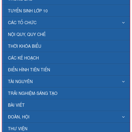
TUYỂN SINH LỚP 10
CÁC TỔ CHỨC
NỘI QUY, QUY CHẾ
THỜI KHÓA BIỂU
CÁC KẾ HOẠCH
ĐIỂN HÌNH TIÊN TIẾN
TÀI NGUYÊN
TRẢI NGHIỆM-SÁNG TẠO
BÀI VIẾT
ĐOÀN, HỘI
THƯ VIỆN