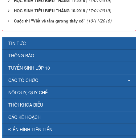
(17/01/2019)
HỌC SINH TIÊU BIỂU THÁNG 11-2018
(17/01/2019)
HỌC SINH TIÊU BIỂU THÁNG 10-2018
(10/11/2018)
Cuộc thi "Viết về tấm gương thầy cô"
TIN TỨC
THÔNG BÁO
TUYỂN SINH LỚP 10
CÁC TỔ CHỨC
NỘI QUY, QUY CHẾ
THỜI KHÓA BIỂU
CÁC KẾ HOẠCH
ĐIỂN HÌNH TIÊN TIẾN