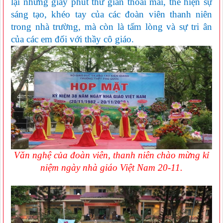
lại những giây phút thư giãn thoải mái, thể hiện sự
sáng tạo, khéo tay của các đoàn viên thanh niên
trong nhà trường, mà còn là tấm lòng và sự tri ân
của các em đối với thầy cô giáo.
Văn nghệ của đoàn viên, thanh niên chào mừng kỉ
niệm ngày nhà giáo Việt Nam 20-11.