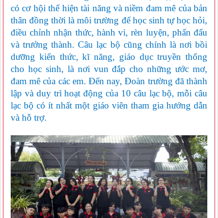
có cơ hội thể hiện tài năng và niềm đam mê của bản
thân đồng thời là môi trường để học sinh tự học hỏi,
điều chỉnh nhận thức, hành vi, rèn luyện, phấn đấu
và trưởng thành. Câu lạc bộ cũng chính là nơi bồi
dưỡng kiến thức, kĩ năng, giáo dục truyền thống
cho học sinh, là nơi vun đắp cho những ước mơ,
đam mê của các em. Đến nay, Đoàn trường đã thành
lập và duy trì hoạt động của 10 câu lạc bộ, mỗi câu
lạc bộ có ít nhất một giáo viên tham gia hướng dẫn
và hỗ trợ.