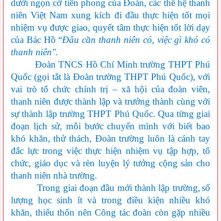
dưới ngọn cờ tiên phong của Đoàn, các thế hệ thanh
niên Việt Nam xung kích đi đầu thực hiện tốt mọi
nhiệm vụ được giao, quyết tâm thực hiện tốt lời dạy
của Bác Hồ “
Đâu cần thanh niên có, việc gì khó có
thanh niên".
Đoàn TNCS Hồ Chí Minh trường THPT Phú
Quốc (gọi tắt là Đoàn trường THPT Phú Quốc), với
vai trò
tổ chức chính trị – xã hội của đoàn viên,
thanh niên được thành lập và trưởng thành cùng với
sự
thành
lập trường THPT
Phú Quốc
. Qua từng giai
đoạn lịch sử, mỗi bước chuyển mình với biết bao
khó khăn, thử thách, Đoàn trường luôn là
cánh tay
đắc lực
trong việc thực hiện nhiệm vụ tập hợp, tổ
chức, giáo dục và rèn luyện
lý tưởng cộng sản cho
thanh niên nhà trường.
Trong giai đoạn đầu
mới thành lập
trường,
số
lượng học sinh ít và trong điều kiện nhiều khó
khăn, thiếu thốn nên Công tác đoàn còn gặp nhiều