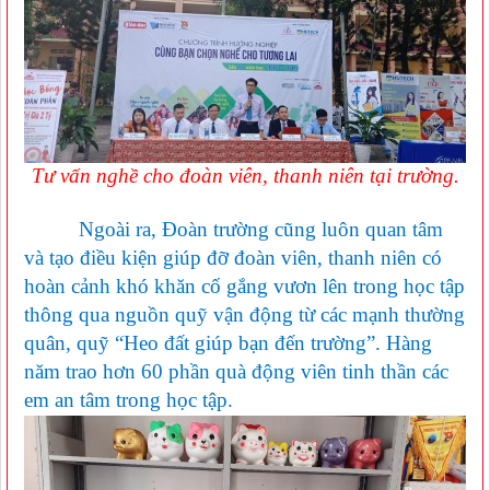
Tư vấn nghề cho đoàn viên, thanh niên tại trường.
Ngoài ra, Đoàn trường cũng luôn quan tâm
và tạo điều kiện giúp đỡ đoàn viên, thanh niên có
hoàn cảnh khó khăn cố gắng vươn lên trong học tập
thông qua nguồn quỹ vận động từ các mạnh thường
quân, quỹ “Heo đất giúp bạn đến trường”. Hàng
năm trao hơn 60 phần quà động viên tinh thần các
em an tâm trong học tập.