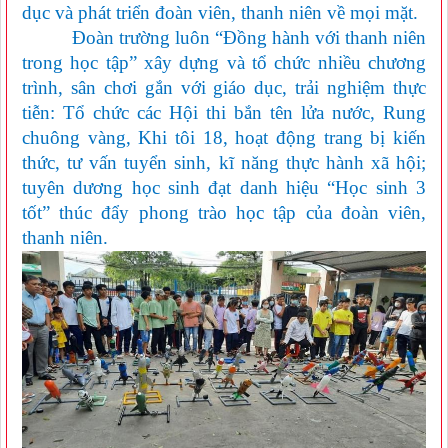
dục và phát triển đoàn viên, thanh niên
về mọi mặt
.
Đoàn trường luôn “Đồng hành với thanh niên
trong học tập”
xây dựng và tổ chức nhiều chương
trình, sân chơi gắn với giáo dục, trải nghiệm thực
tiễn: Tổ chức các Hội thi bắn tên lửa nước, Rung
chuông vàng, Khi tôi 18, hoạt động trang bị kiến
thức, tư vấn tuyển sinh, kĩ năng thực hành xã hội;
tuyên dương học sinh đạt danh hiệu “Học sinh 3
tốt” thúc đẩy phong trào học tập của đoàn viên,
thanh niên.