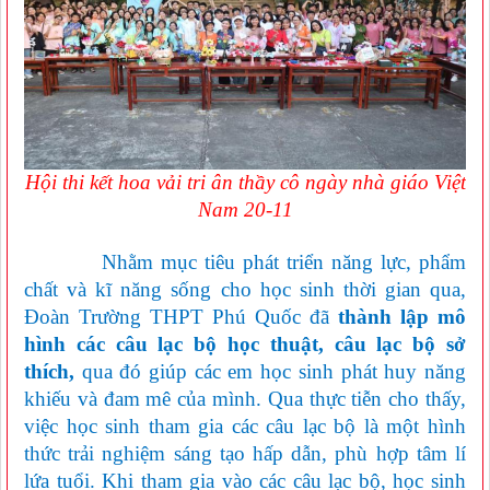
Hội thi kết hoa vải tri ân thầy cô ngày nhà giáo Việt
Nam 20-11
Nhằm mục tiêu phát triển năng lực, phẩm
chất và kĩ năng sống cho học sinh thời gian qua,
Đoàn Trường THPT Phú Quốc đã
thành lập mô
hình các câu lạc bộ học thuật, câu lạc bộ sở
thích,
qua đó giúp các em học sinh phát huy năng
khiếu và đam mê của mình. Qua thực tiễn cho thấy,
việc học sinh tham gia các câu lạc bộ là một hình
thức trải nghiệm sáng tạo hấp dẫn, phù hợp tâm lí
lứa tuổi. Khi tham gia vào các câu lạc bộ, học sinh