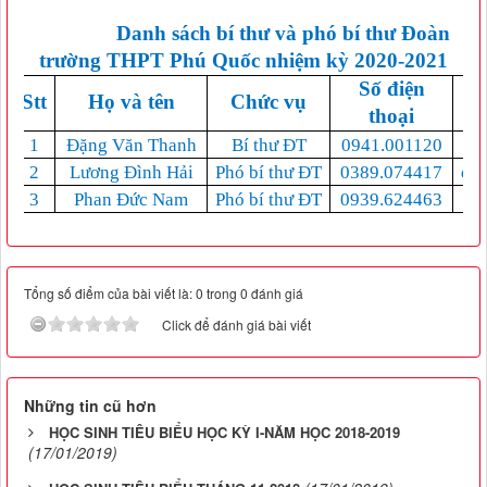
Danh sách bí thư và phó bí thư Đoàn
trường THPT Phú Quốc nhiệm kỳ 2020-2021
Số điện
Stt
Họ và tên
Chức vụ
thoại
1
Đặng Văn Thanh
Bí thư ĐT
0941.001120
2
Lương Đình Hải
Phó bí thư ĐT
0389.074417
di
3
Phan Đức Nam
Phó bí thư ĐT
0939.624463
Tổng số điểm của bài viết là: 0 trong 0 đánh giá
Click để đánh giá bài viết
Những tin cũ hơn
HỌC SINH TIÊU BIỂU HỌC KỲ I-NĂM HỌC 2018-2019
(17/01/2019)