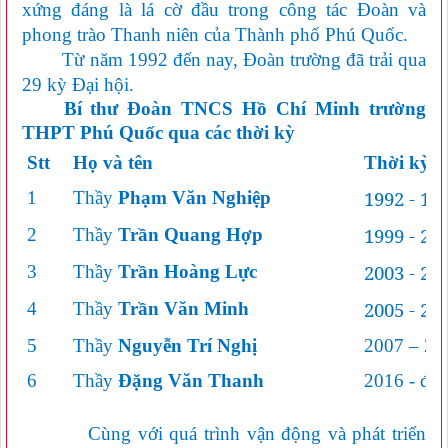
xứng đáng
là lá cờ đầu
trong công tác Đoàn và
phong trào Thanh niên của Thành phố Phú Quốc.
Từ năm 1992 đến nay
, Đoàn trường đã trải qua
29 kỳ Đại hội.
Bí thư Đoàn TNCS Hồ Chí Minh trường
THPT Phú Quốc qua các thời kỳ
Stt
Họ và tên
Thời kỳ
1992 - 19
1
Thầy
Phạm Văn Nghiệp
1999 - 20
2
Thầy
Trần Quang Hợp
2003 - 20
3
Thầy
Trần Hoàng Lực
2005 - 20
4
Thầy
Trần Văn Minh
5
Thầy
Nguyễn Trí Nghị
2007 – 20
6
Thầy
Đặng Văn Thanh
2016 - đến
Cùng với quá trình vận động và phát triển