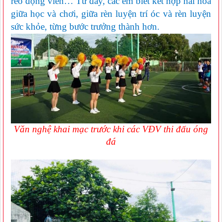
reo động viên… Từ đây, các em biết kết hợp hài hòa
giữa học và chơi, giữa rèn luyện trí óc và rèn luyện
sức khỏe, từng bước trưởng thành hơn.
Văn nghệ khai mạc trước khi các VĐV thi đấu óng
đá