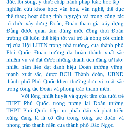
đức, lối sống, ý thức chấp hành pháp luật; học tập –
nghiên cứu khoa học; văn hóa, văn nghệ, thể dục
thể thao; hoạt động tình nguyện và trong công tác
tổ chức xây dựng Đoàn, Đoàn tham gia xây dựng
Đảng được quan tâm đúng mức đồng thời Đoàn
trường đã luôn thể hiện tốt vai trò là nòng cốt chính
trị của Hội LHTN trong
nhà trường, của thành phố
Phú Quốc
.
Đoàn trường đã hoàn thành xuất sắc
nhiệm vụ và đạt được những thành tích đáng tự hào:
n
hiều năm liền
đạt danh hiệu Đoàn trường vững
mạnh xuất sắc,
được BCH T
hành
đoàn
, UBND
thành phố Phú Quốc
khen thưởng
đơn vị xuất sắc
trong công tác Đoàn và phong trào thanh niên.
Với lòng nhiệt huyết và quyết tâm của tuổi trẻ
THPT Phú Quốc, trong tương lai Đoàn trường
THPT Phú Quốc tiếp tục phấn đấu và phát triển
xứng đáng là lá cờ đầu trong công tác đoàn và
phong trào thanh niên của thành phố Đảo Ngọc.