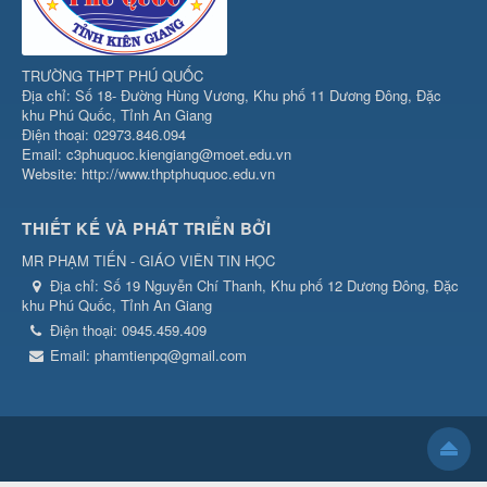
TRƯỜNG THPT PHÚ QUỐC
Địa chỉ: Số 18- Đường Hùng Vương, Khu phố 11 Dương Đông, Đặc
khu Phú Quốc, Tỉnh An Giang
Điện thoại: 02973.846.094
Email: c3phuquoc.kiengiang@moet.edu.vn
Website: http://www.thptphuquoc.edu.vn
THIẾT KẾ VÀ PHÁT TRIỂN BỞI
MR PHẠM TIẾN - GIÁO VIÊN TIN HỌC
Địa chỉ:
Số 19 Nguyễn Chí Thanh, Khu phố 12 Dương Đông, Đặc
khu Phú Quốc, Tỉnh An Giang
Điện thoại:
0945.459.409
Email:
phamtienpq@gmail.com