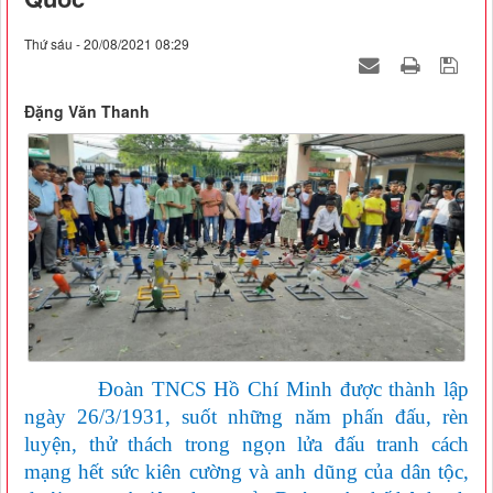
Thứ sáu - 20/08/2021 08:29
Đặng Văn Thanh
Đoàn TNCS Hồ Chí Minh được thành lập
ngày 26/3/1931, suốt những năm phấn đấu, rèn
luyện, thử thách trong ngọn lửa đấu tranh cách
mạng hết sức kiên cường và anh dũng của dân tộc,