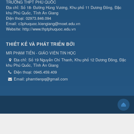
TRƯỜNG THPT PHÚ QUỐC
Địa chỉ: Số 18- Đường Hùng Vương, Khu phố 11 Dương Đông, Đặc
khu Phú Quốc, Tỉnh An Giang
Điện thoại: 02973.846.094
Email: c3phuquoc.kiengiang@moet.edu.vn
Website: http://www.thptphuquoc.edu.vn
THIẾT KẾ VÀ PHÁT TRIỂN BỞI
MR PHẠM TIẾN - GIÁO VIÊN TIN HỌC
Địa chỉ:
Số 19 Nguyễn Chí Thanh, Khu phố 12 Dương Đông, Đặc
khu Phú Quốc, Tỉnh An Giang
Điện thoại:
0945.459.409
Email:
phamtienpq@gmail.com