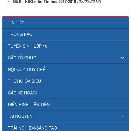
(02/02/2018)
Đề thi HSG môn Tin học 2017-2018
TIN TỨC
THÔNG BÁO
TUYỂN SINH LỚP 10
CÁC TỔ CHỨC
NỘI QUY, QUY CHẾ
THỜI KHÓA BIỂU
CÁC KẾ HOẠCH
ĐIỂN HÌNH TIÊN TIẾN
TÀI NGUYÊN
TRẢI NGHIỆM-SÁNG TẠO