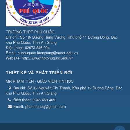
TRƯỜNG THPT PHÚ QUỐC
Địa chỉ: Số 18- Đường Hùng Vương, Khu phố 11 Dương Đông, Đặc
khu Phú Quốc, Tỉnh An Giang
Điện thoại: 02973.846.094
Email: c3phuquoc.kiengiang@moet.edu.vn
Website: http://www.thptphuquoc.edu.vn
THIẾT KẾ VÀ PHÁT TRIỂN BỞI
MR PHẠM TIẾN - GIÁO VIÊN TIN HỌC
Địa chỉ:
Số 19 Nguyễn Chí Thanh, Khu phố 12 Dương Đông, Đặc
khu Phú Quốc, Tỉnh An Giang
Điện thoại:
0945.459.409
Email:
phamtienpq@gmail.com