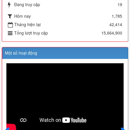
Đang truy cập
19
Hôm nay
1,785
Tháng hiện tại
42,414
Tổng lượt truy cập
15,664,900
Một số hoạt động