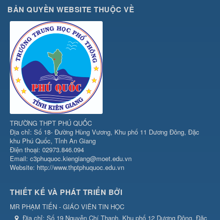
BẢN QUYỀN WEBSITE THUỘC VỀ
TRƯỜNG THPT PHÚ QUỐC
Địa chỉ: Số 18- Đường Hùng Vương, Khu phố 11 Dương Đông, Đặc
khu Phú Quốc, Tỉnh An Giang
Điện thoại: 02973.846.094
Email: c3phuquoc.kiengiang@moet.edu.vn
Website: http://www.thptphuquoc.edu.vn
THIẾT KẾ VÀ PHÁT TRIỂN BỞI
MR PHẠM TIẾN - GIÁO VIÊN TIN HỌC
Địa chỉ:
Số 19 Nguyễn Chí Thanh, Khu phố 12 Dương Đông, Đặc