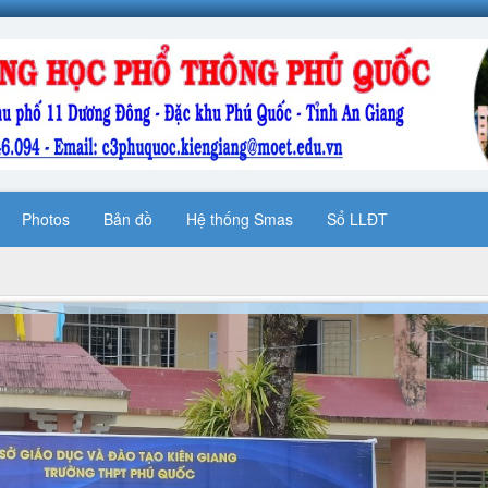
Photos
Bản đồ
Hệ thống Smas
Sổ LLĐT