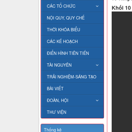
CÁC TỔ CHỨC
Khối 10
NỘI QUY, QUY CHẾ
THỜI KHÓA BIỂU
CÁC KẾ HOẠCH
ĐIỂN HÌNH TIÊN TIẾN
TÀI NGUYÊN
TRẢI NGHIỆM-SÁNG TẠO
BÀI VIẾT
ĐOÀN, HỘI
THƯ VIỆN
Thống kê