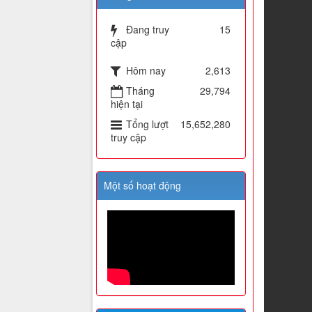
Đang truy
15
cập
Hôm nay
2,613
Tháng
29,794
hiện tại
Tổng lượt
15,652,280
truy cập
Một số hoạt động