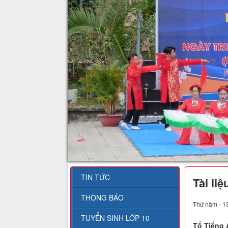
TIN TỨC
Tài li
THÔNG BÁO
Thứ năm - 1
TUYỂN SINH LỚP 10
Tố Tiếng