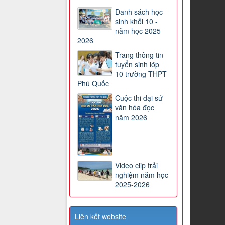
Danh sách học
sinh khối 10 -
năm học 2025-
2026
Trang thông tin
tuyển sinh lớp
10 trường THPT
Phú Quốc
Cuộc thi đại sứ
văn hóa đọc
năm 2026
Video clip trải
nghiệm năm học
2025-2026
Liên kết website