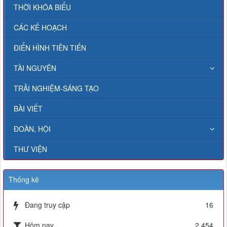
THỜI KHÓA BIỂU
CÁC KẾ HOẠCH
ĐIỂN HÌNH TIÊN TIẾN
TÀI NGUYÊN
TRẢI NGHIỆM-SÁNG TẠO
BÀI VIẾT
ĐOÀN, HỘI
THƯ VIỆN
Thống kê
Đang truy cập
16
Hôm nay
2,454