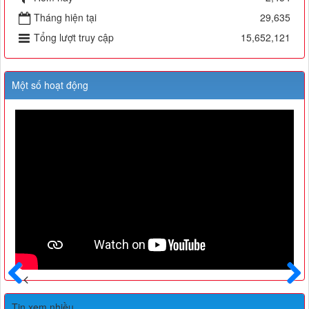
Tháng hiện tại
29,635
Tổng lượt truy cập
15,652,121
Một số hoạt động
Trước
Sau
Tin xem nhiều