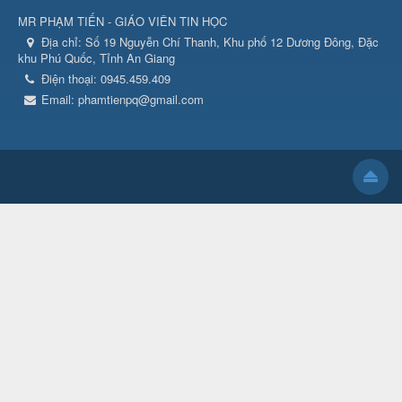
MR PHẠM TIẾN - GIÁO VIÊN TIN HỌC
Địa chỉ:
Số 19 Nguyễn Chí Thanh, Khu phố 12 Dương Đông, Đặc
khu Phú Quốc, Tỉnh An Giang
Điện thoại:
0945.459.409
Email:
phamtienpq@gmail.com