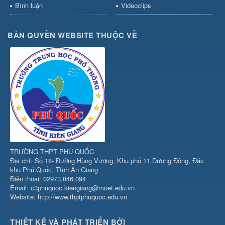
Bình luận
Videoclips
BẢN QUYỀN WEBSITE THUỘC VỀ
TRƯỜNG THPT PHÚ QUỐC
Địa chỉ: Số 18- Đường Hùng Vương, Khu phố 11 Dương Đông, Đặc
khu Phú Quốc, Tỉnh An Giang
Điện thoại: 02973.846.094
Email: c3phuquoc.kiengiang@moet.edu.vn
Website: http://www.thptphuquoc.edu.vn
THIẾT KẾ VÀ PHÁT TRIỂN BỞI