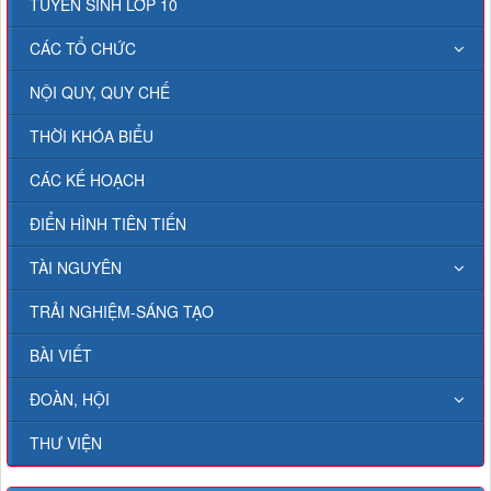
TUYỂN SINH LỚP 10
CÁC TỔ CHỨC
NỘI QUY, QUY CHẾ
THỜI KHÓA BIỂU
CÁC KẾ HOẠCH
ĐIỂN HÌNH TIÊN TIẾN
TÀI NGUYÊN
TRẢI NGHIỆM-SÁNG TẠO
BÀI VIẾT
ĐOÀN, HỘI
THƯ VIỆN