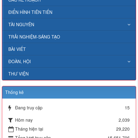
ĐIỂN HÌNH TIÊN TIẾN
TÀI NGUYÊN
TRẢI NGHIỆM-SÁNG TẠO
BÀI VIẾT
ĐOÀN, HỘI
THƯ VIỆN
Thống kê
Đang truy cập
15
Hôm nay
2,039
Tháng hiện tại
29,220
Tổng lượt truy cập
15,651,706