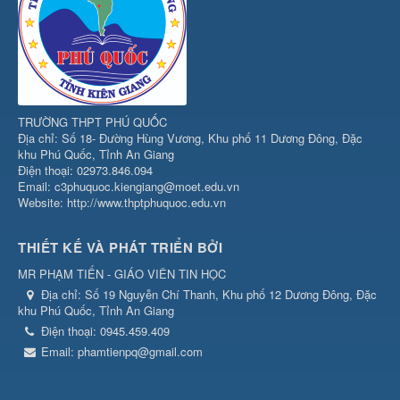
TRƯỜNG THPT PHÚ QUỐC
Địa chỉ: Số 18- Đường Hùng Vương, Khu phố 11 Dương Đông, Đặc
khu Phú Quốc, Tỉnh An Giang
Điện thoại: 02973.846.094
Email: c3phuquoc.kiengiang@moet.edu.vn
Website: http://www.thptphuquoc.edu.vn
THIẾT KẾ VÀ PHÁT TRIỂN BỞI
MR PHẠM TIẾN - GIÁO VIÊN TIN HỌC
Địa chỉ:
Số 19 Nguyễn Chí Thanh, Khu phố 12 Dương Đông, Đặc
khu Phú Quốc, Tỉnh An Giang
Điện thoại:
0945.459.409
Email:
phamtienpq@gmail.com