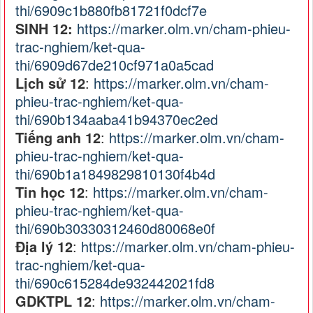
thi/6909c1b880fb81721f0dcf7e
SINH 12:
https://marker.olm.vn/cham-phieu-
trac-nghiem/ket-qua-
thi/6909d67de210cf971a0a5cad
Lịch sử 12
:
https://marker.olm.vn/cham-
phieu-trac-nghiem/ket-qua-
thi/690b134aaba41b94370ec2ed
Tiếng anh 12
:
https://marker.olm.vn/cham-
phieu-trac-nghiem/ket-qua-
thi/690b1a1849829810130f4b4d
Tin học 12
:
https://marker.olm.vn/cham-
phieu-trac-nghiem/ket-qua-
thi/690b30330312460d80068e0f
Địa lý 12
:
https://marker.olm.vn/cham-phieu-
trac-nghiem/ket-qua-
thi/690c615284de932442021fd8
GDKTPL 12
:
https://marker.olm.vn/cham-