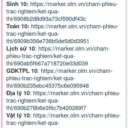
Sinh 10:
https://marker.olm.vn/cham-phieu-
trac-nghiem/ket-qua-
thi/6908b2d8d93a73cf590df43c
Toán 10:
https://marker.olm.vn/cham-phieu-
trac-nghiem/ket-qua-
thi/6909b356e736b5de5d0d3951
Lịch sử 10
:
https://marker.olm.vn/cham-
phieu-trac-nghiem/ket-qua-
thi/690ab5f667a718720e03d039
GDKTPL 10
:
https://marker.olm.vn/cham-
phieu-trac-nghiem/ket-qua-
thi/690b235ebc45375c6e095948
Địa lý 10
:
https://marker.olm.vn/cham-phieu-
trac-nghiem/ket-qua-
thi/690b278b6e3f6c7b420289f7
Vật lý 10
:
https://marker.olm.vn/cham-phieu-
trac-nghiem/ket-qua-