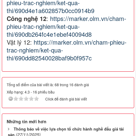
phieu-trac-nghiem/ket-qua-
thi/690d4e1a602857b0cc0914b9
Công nghệ 12
:
https://marker.olm.vn/cham-
phieu-trac-nghiem/ket-qua-
thi/690db264fc4e1ebef40094d8
Vật lý 12:
https://marker.olm.vn/cham-phieu-
trac-nghiem/ket-qua-
thi/690dd82540028baf9b0f957c
Tổng số điểm của bài viết là: 68 trong 16 đánh giá
Xếp hạng:
4.3
-
16
phiếu bầu
Click để đánh giá bài viết
Những tin mới hơn
Thông báo về việc lựa chọn tổ chức hành nghề đấu giá tài
(27/11/2025)
sản