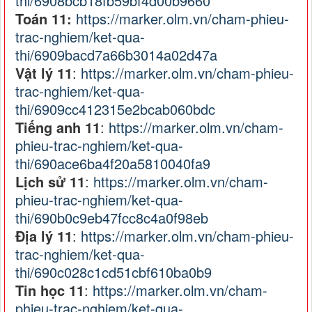
thi/6908bcb18fb59bf4d00b9660
Toán 11:
https://marker.olm.vn/cham-phieu-
trac-nghiem/ket-qua-
thi/6909bacd7a66b3014a02d47a
Vật lý 11
:
https://marker.olm.vn/cham-phieu-
trac-nghiem/ket-qua-
thi/6909cc412315e2bcab060bdc
Tiếng anh 11
:
https://marker.olm.vn/cham-
phieu-trac-nghiem/ket-qua-
thi/690ace6ba4f20a5810040fa9
Lịch sử 11
:
https://marker.olm.vn/cham-
phieu-trac-nghiem/ket-qua-
thi/690b0c9eb47fcc8c4a0f98eb
Địa lý 11
:
https://marker.olm.vn/cham-phieu-
trac-nghiem/ket-qua-
thi/690c028c1cd51cbf610ba0b9
Tin học 11
:
https://marker.olm.vn/cham-
phieu-trac-nghiem/ket-qua-