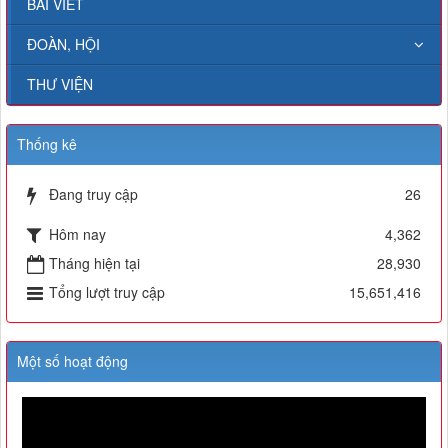
BÀI VIẾT
ĐOÀN, HỘI
THƯ VIỆN
Thống kê
Đang truy cập
26
Hôm nay
4,362
Tháng hiện tại
28,930
Tổng lượt truy cập
15,651,416
Một số hoạt động