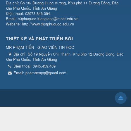
Địa chỉ: Số 18- Đường Hùng Vương, Khu phố 11 Dương Đông, Đặc
khu Phú Quốc, Tỉnh An Giang
Điện thoại: 02973.846.094
Email: c3phuquoc.kiengiang@moet.edu.vn
Website: http://www.thptphuquoc.edu.vn
THIẾT KẾ VÀ PHÁT TRIỂN BỞI
MR PHẠM TIẾN - GIÁO VIÊN TIN HỌC
Địa chỉ:
Số 19 Nguyễn Chí Thanh, Khu phố 12 Dương Đông, Đặc
khu Phú Quốc, Tỉnh An Giang
Điện thoại:
0945.459.409
Email:
phamtienpq@gmail.com