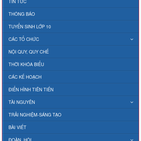
TIN TỨC
THÔNG BÁO
TUYỂN SINH LỚP 10
CÁC TỔ CHỨC
NỘI QUY, QUY CHẾ
THỜI KHÓA BIỂU
CÁC KẾ HOẠCH
ĐIỂN HÌNH TIÊN TIẾN
TÀI NGUYÊN
TRẢI NGHIỆM-SÁNG TẠO
BÀI VIẾT
ĐOÀN, HỘI