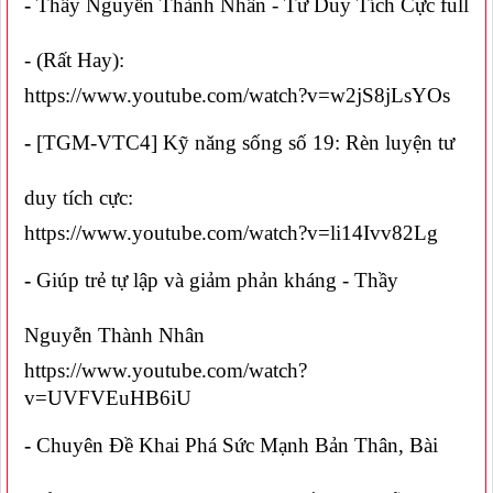
-
Thầy Nguyễn Thành Nhân - Tư Duy Tích Cực full
- (Rất Hay):
https://www.youtube.com/watch?v=w2jS8jLsYOs
-
[TGM-VTC4] Kỹ năng sống số 19: Rèn luyện tư
duy tích cực:
https://www.youtube.com/watch?v=li14Ivv82Lg
-
Giúp trẻ tự lập và giảm phản kháng - Thầy
Nguyễn Thành Nhân
https://www.youtube.com/watch?
v=UVFVEuHB6iU
-
Chuyên Đề Khai Phá Sức Mạnh Bản Thân, Bài