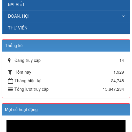
BÀI VIẾT
ĐOÀN, HỘI
THƯ VIỆN
Thống kê
Đang truy cập
14
Hôm nay
1,929
Tháng hiện tại
24,748
Tổng lượt truy cập
15,647,234
Một số hoạt động