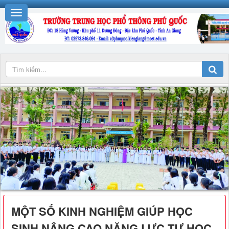
MỘT SỐ KINH NGHIỆM GIÚP HỌC
SINH NÂNG CAO NĂNG LỰC TỰ HỌC,