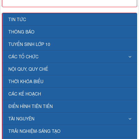
TIN TỨC
THÔNG BÁO
TUYỂN SINH LỚP 10
CÁC TỔ CHỨC
NỘI QUY, QUY CHẾ
THỜI KHÓA BIỂU
CÁC KẾ HOẠCH
ĐIỂN HÌNH TIÊN TIẾN
TÀI NGUYÊN
TRẢI NGHIỆM-SÁNG TẠO