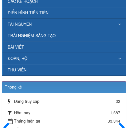
CÁC KẾ HOẠCH
ĐIỂN HÌNH TIÊN TIẾN
TÀI NGUYÊN
TRẢI NGHIỆM-SÁNG TẠO
BÀI VIẾT
ĐOÀN, HỘI
THƯ VIỆN
Thống kê
Đang truy cập
32
Hôm nay
1,687
Tháng hiện tại
33,344