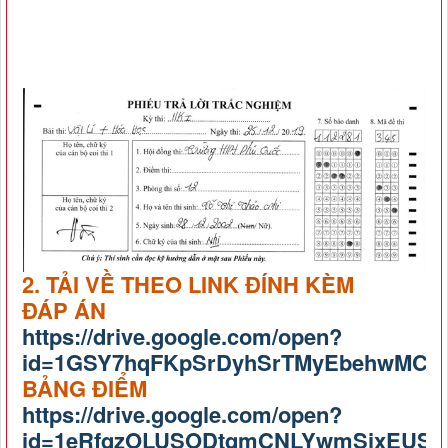
2. TẢI VỀ THEO LINK ĐÍNH KÈM
ĐÁP ÁN
https://drive.google.com/open?
id=1GSY7hqFKpSrDyhSrTMyEbehwMCM
BẢNG ĐIỂM
https://drive.google.com/open?
id=1eRfqzOLUSODtqmCNLYwmSixEUS6