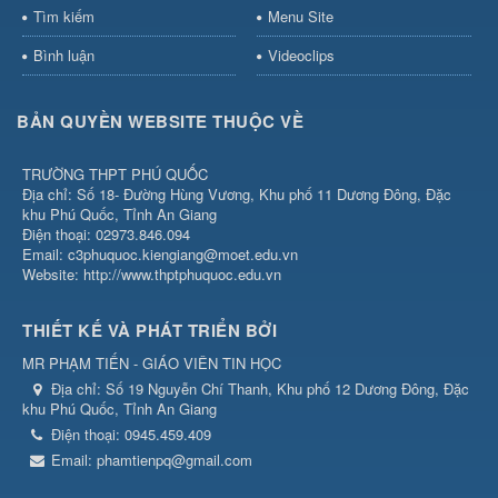
Tìm kiếm
Menu Site
Bình luận
Videoclips
BẢN QUYỀN WEBSITE THUỘC VỀ
TRƯỜNG THPT PHÚ QUỐC
Địa chỉ: Số 18- Đường Hùng Vương, Khu phố 11 Dương Đông, Đặc
khu Phú Quốc, Tỉnh An Giang
Điện thoại: 02973.846.094
Email: c3phuquoc.kiengiang@moet.edu.vn
Website: http://www.thptphuquoc.edu.vn
THIẾT KẾ VÀ PHÁT TRIỂN BỞI
MR PHẠM TIẾN - GIÁO VIÊN TIN HỌC
Địa chỉ:
Số 19 Nguyễn Chí Thanh, Khu phố 12 Dương Đông, Đặc
khu Phú Quốc, Tỉnh An Giang
Điện thoại:
0945.459.409
Email:
phamtienpq@gmail.com