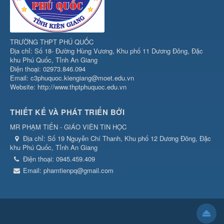
TRƯỜNG THPT PHÚ QUỐC
Địa chỉ: Số 18- Đường Hùng Vương, Khu phố 11 Dương Đông, Đặc
khu Phú Quốc, Tỉnh An Giang
Điện thoại: 02973.846.094
Email: c3phuquoc.kiengiang@moet.edu.vn
Website: http://www.thptphuquoc.edu.vn
THIẾT KẾ VÀ PHÁT TRIỂN BỞI
MR PHẠM TIẾN - GIÁO VIÊN TIN HỌC
Địa chỉ:
Số 19 Nguyễn Chí Thanh, Khu phố 12 Dương Đông, Đặc
khu Phú Quốc, Tỉnh An Giang
Điện thoại:
0945.459.409
Email:
phamtienpq@gmail.com