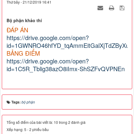
Thứ bảy - 21/12/2019 16:41
Bộ phận khảo thí
ĐÁP ÁN
https://drive.google.com/open?
id=1GWNRO46hfYD_tqAmmEitGalXjTdZByXu
BẢNG ĐIỂM
https://drive.google.com/open?
id=1C5R_Tblig38azO8iImx-ShSZFvQVPNEn
Tags:
bộ phận
Tổng số điểm của bài viết là: 10 trong 2 đánh giá
Xếp hạng:
5
-
2
phiếu bầu