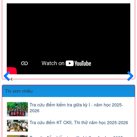
Trước
Sau
Tin xem nhiều
Tra cứu điểm kiểm tra giữa kỳ I - năm học 2025-
2026
Tra cứu điểm KT CKII, Thi thử năm học 2025-2026