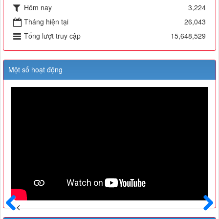
Hôm nay
3,224
Tháng hiện tại
26,043
Tổng lượt truy cập
15,648,529
Một số hoạt động
Trước
Sau