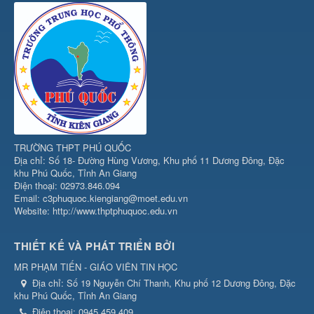
TRƯỜNG THPT PHÚ QUỐC
Địa chỉ: Số 18- Đường Hùng Vương, Khu phố 11 Dương Đông, Đặc
khu Phú Quốc, Tỉnh An Giang
Điện thoại: 02973.846.094
Email: c3phuquoc.kiengiang@moet.edu.vn
Website: http://www.thptphuquoc.edu.vn
THIẾT KẾ VÀ PHÁT TRIỂN BỞI
MR PHẠM TIẾN - GIÁO VIÊN TIN HỌC
Địa chỉ:
Số 19 Nguyễn Chí Thanh, Khu phố 12 Dương Đông, Đặc
khu Phú Quốc, Tỉnh An Giang
Điện thoại:
0945.459.409