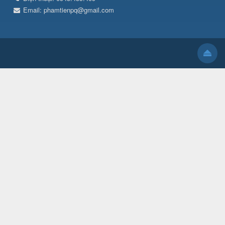
Email:
phamtienpq@gmail.com