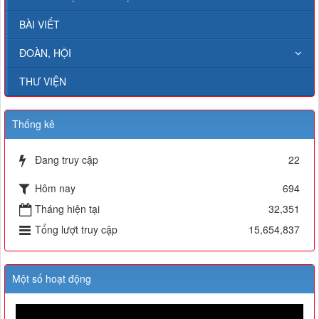
BÀI VIẾT
ĐOÀN, HỘI
THƯ VIỆN
Thống kê
Đang truy cập
22
Hôm nay
694
Tháng hiện tại
32,351
Tổng lượt truy cập
15,654,837
Một số hoạt động