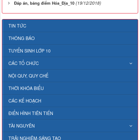
(19/12/2018)
Đáp án, bảng điểm Hóa_Địa_10
TIN TỨC
THÔNG BÁO
TUYỂN SINH LỚP 10
CÁC TỔ CHỨC
NỘI QUY, QUY CHẾ
THỜI KHÓA BIỂU
CÁC KẾ HOẠCH
ĐIỂN HÌNH TIÊN TIẾN
TÀI NGUYÊN
TRẢI NGHIỆM-SÁNG TẠO