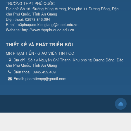
TRƯỜNG THPT PHÚ QUỐC
Địa chỉ: Số 18- Đường Hùng Vương, Khu phố 11 Dương Đông, Đặc
khu Phú Quốc, Tỉnh An Giang
Điện thoại: 02973.846.094
Email: c3phuquoc.kiengiang@moet.edu.vn
Website: http://www.thptphuquoc.edu.vn
THIẾT KẾ VÀ PHÁT TRIỂN BỞI
MR PHẠM TIẾN - GIÁO VIÊN TIN HỌC
Địa chỉ:
Số 19 Nguyễn Chí Thanh, Khu phố 12 Dương Đông, Đặc
khu Phú Quốc, Tỉnh An Giang
Điện thoại:
0945.459.409
Email:
phamtienpq@gmail.com