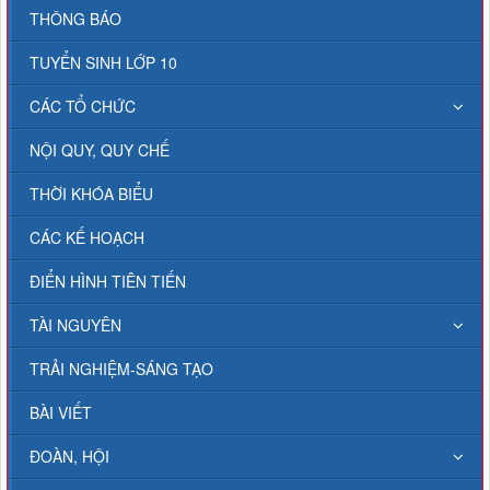
THÔNG BÁO
TUYỂN SINH LỚP 10
CÁC TỔ CHỨC
NỘI QUY, QUY CHẾ
THỜI KHÓA BIỂU
CÁC KẾ HOẠCH
ĐIỂN HÌNH TIÊN TIẾN
TÀI NGUYÊN
TRẢI NGHIỆM-SÁNG TẠO
BÀI VIẾT
ĐOÀN, HỘI