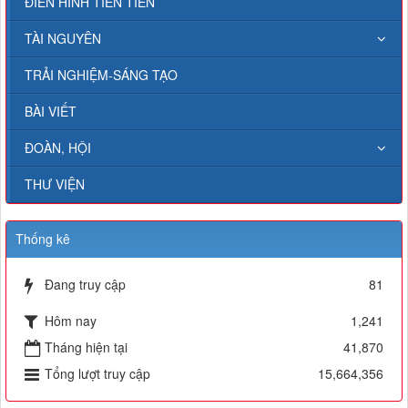
ĐIỂN HÌNH TIÊN TIẾN
TÀI NGUYÊN
TRẢI NGHIỆM-SÁNG TẠO
BÀI VIẾT
ĐOÀN, HỘI
THƯ VIỆN
Thống kê
Đang truy cập
81
Hôm nay
1,241
Tháng hiện tại
41,870
Tổng lượt truy cập
15,664,356