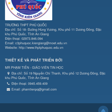
TRƯỜNG THPT PHÚ QUỐC
Địa chỉ: Số 18- Đường Hùng Vương, Khu phố 11 Dương Đông, Đặc
khu Phú Quốc, Tỉnh An Giang
Điện thoại: 02973.846.094
Email: c3phuquoc.kiengiang@moet.edu.vn
Website: http://www.thptphuquoc.edu.vn
THIẾT KẾ VÀ PHÁT TRIỂN BỞI
MR PHẠM TIẾN - GIÁO VIÊN TIN HỌC
Địa chỉ:
Số 19 Nguyễn Chí Thanh, Khu phố 12 Dương Đông, Đặc
khu Phú Quốc, Tỉnh An Giang
Điện thoại:
0945.459.409
Email:
phamtienpq@gmail.com