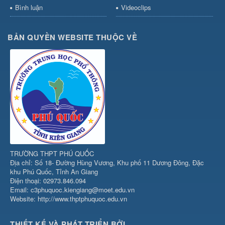
Bình luận
Videoclips
BẢN QUYỀN WEBSITE THUỘC VỀ
TRƯỜNG THPT PHÚ QUỐC
Địa chỉ: Số 18- Đường Hùng Vương, Khu phố 11 Dương Đông, Đặc
khu Phú Quốc, Tỉnh An Giang
Điện thoại: 02973.846.094
Email: c3phuquoc.kiengiang@moet.edu.vn
Website: http://www.thptphuquoc.edu.vn
THIẾT KẾ VÀ PHÁT TRIỂN BỞI