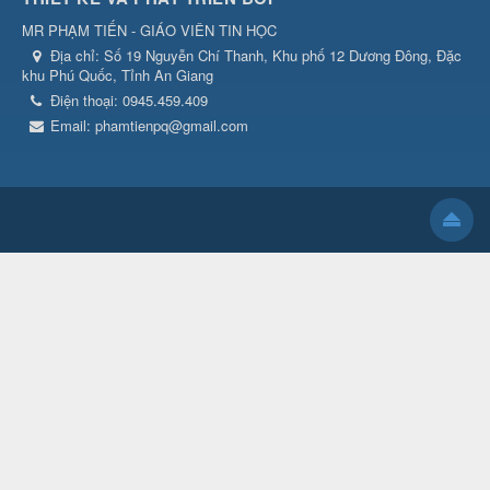
MR PHẠM TIẾN - GIÁO VIÊN TIN HỌC
Địa chỉ:
Số 19 Nguyễn Chí Thanh, Khu phố 12 Dương Đông, Đặc
khu Phú Quốc, Tỉnh An Giang
Điện thoại:
0945.459.409
Email:
phamtienpq@gmail.com