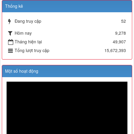
Thống kê
Đang truy cập
52
Hôm nay
9,278
Tháng hiện tại
49,907
Tổng lượt truy cập
15,672,393
Một số hoạt động