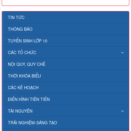
TIN TỨC
THÔNG BÁO
TUYỂN SINH LỚP 10
CÁC TỔ CHỨC
NỘI QUY, QUY CHẾ
THỜI KHÓA BIỂU
CÁC KẾ HOẠCH
ĐIỂN HÌNH TIÊN TIẾN
TÀI NGUYÊN
TRẢI NGHIỆM-SÁNG TẠO