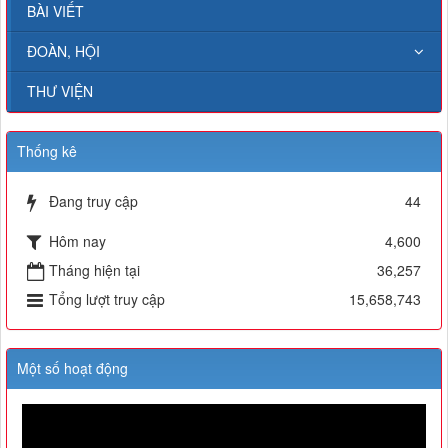
BÀI VIẾT
ĐOÀN, HỘI
THƯ VIỆN
Thống kê
Đang truy cập
44
Hôm nay
4,600
Tháng hiện tại
36,257
Tổng lượt truy cập
15,658,743
Một số hoạt động