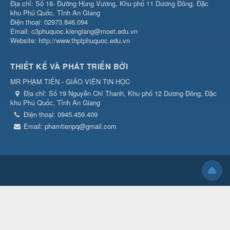
Địa chỉ: Số 18- Đường Hùng Vương, Khu phố 11 Dương Đông, Đặc
khu Phú Quốc, Tỉnh An Giang
Điện thoại: 02973.846.094
Email: c3phuquoc.kiengiang@moet.edu.vn
Website: http://www.thptphuquoc.edu.vn
THIẾT KẾ VÀ PHÁT TRIỂN BỞI
MR PHẠM TIẾN - GIÁO VIÊN TIN HỌC
Địa chỉ:
Số 19 Nguyễn Chí Thanh, Khu phố 12 Dương Đông, Đặc
khu Phú Quốc, Tỉnh An Giang
Điện thoại:
0945.459.409
Email:
phamtienpq@gmail.com