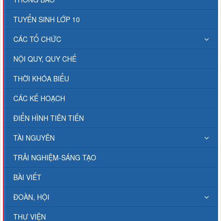
TUYỂN SINH LỚP 10
CÁC TỔ CHỨC
NỘI QUY, QUY CHẾ
THỜI KHÓA BIỂU
CÁC KẾ HOẠCH
ĐIỂN HÌNH TIÊN TIẾN
TÀI NGUYÊN
TRẢI NGHIỆM-SÁNG TẠO
BÀI VIẾT
ĐOÀN, HỘI
THƯ VIỆN