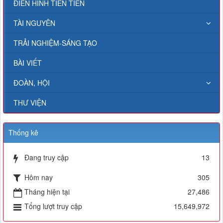
ĐIỂN HÌNH TIÊN TIẾN
TÀI NGUYÊN
TRẢI NGHIỆM-SÁNG TẠO
BÀI VIẾT
ĐOÀN, HỘI
THƯ VIỆN
Thống kê
Đang truy cập
13
Hôm nay
305
Tháng hiện tại
27,486
Tổng lượt truy cập
15,649,972