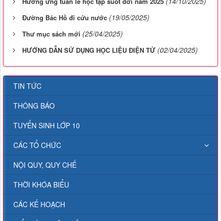
(14/10/2025)
Hưởng ứng tuần lễ học tập suốt đời năm 2025
(19/05/2025)
Đường Bác Hồ đi cứu nước
(25/04/2025)
Thư mục sách mới
(02/04/2025)
HƯỚNG DẪN SỬ DỤNG HỌC LIỆU ĐIỆN TỬ
TIN TỨC
THÔNG BÁO
TUYỂN SINH LỚP 10
CÁC TỔ CHỨC
NỘI QUY, QUY CHẾ
THỜI KHÓA BIỂU
CÁC KẾ HOẠCH