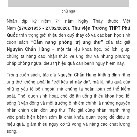
chủ ngã
Nhân dịp kỷ niệm 71 năm Ngày Thầy thuốc Việt
Nam
(27/02/1955 - 27/02/2026),
Thư viện Trường THPT Phú
Quốc
trân trọng giới thiệu đến quý thầy cô và các bạn học sinh
cuốn sách
“Cẩm nang phòng trị ung thư”
của tác giả
Nguyễn Chấn Hùng
– một tài liệu khoa học, bổ ích, giúp
chúng ta nâng cao nhận thức về ung thư và những phương
pháp phòng ngừa, điều trị hiệu quả căn bệnh nguy hiểm này.
Trong cuốn sách, tác giả Nguyễn Chấn Hùng khẳng định rằng
ung thư không phải là "trời kêu ai nấy dạ", mà là hậu quả của
những yếu tố bên ngoài mà chúng ta hoàn toàn có thể kiểm
soát. Thói quen sinh hoạt, chế độ ăn uống thiếu khoa học, lối
sống ít vận động và môi trường ô nhiễm chính là những nguyên
nhân chính dẫn đến ung thư. Tác giả cũng nhấn mạnh rằng
việc phát hiện bệnh sớm là chìa khóa quan trọng để điều trị
hiệu quả, giảm thiểu nguy cơ tử vong và nâng cao chất lượng
sống.