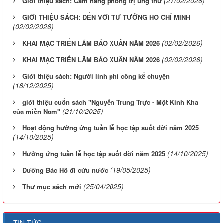
(27/02/2026)
Giới thiệu sách: Cẩm nang phòng trị ung thư
GIỚI THIỆU SÁCH: ĐẾN VỚI TƯ TƯỞNG HỒ CHÍ MINH
(02/02/2026)
(02/02/2026)
KHAI MẠC TRIỂN LÃM BÁO XUÂN NĂM 2026
(02/02/2026)
KHAI MẠC TRIỂN LÃM BÁO XUÂN NĂM 2026
Giới thiệu sách: Người lính phi công kể chuyện
(18/12/2025)
giới thiệu cuốn sách "Nguyễn Trung Trực - Một Kinh Kha
(21/10/2025)
của miền Nam"
Hoạt động hưởng ứng tuần lễ học tập suốt đời năm 2025
(14/10/2025)
(14/10/2025)
Hưởng ứng tuần lễ học tập suốt đời năm 2025
(19/05/2025)
Đường Bác Hồ đi cứu nước
(25/04/2025)
Thư mục sách mới
TIN TỨC