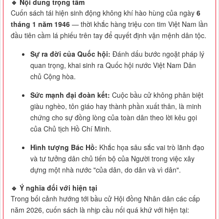
🔹 Nội dung trọng tâm
Cuốn sách tái hiện sinh động không khí hào hùng của ngày
6
tháng 1 năm 1946
— thời khắc hàng triệu con tim Việt Nam lần
đầu tiên cầm lá phiếu trên tay để quyết định vận mệnh dân tộc.
Sự ra đời của Quốc hội:
Đánh dấu bước ngoặt pháp lý
quan trọng, khai sinh ra Quốc hội nước Việt Nam Dân
chủ Cộng hòa.
Sức mạnh đại đoàn kết:
Cuộc bầu cử không phân biệt
giàu nghèo, tôn giáo hay thành phần xuất thân, là minh
chứng cho sự đồng lòng của toàn dân theo lời kêu gọi
của Chủ tịch Hồ Chí Minh.
Hình tượng Bác Hồ:
Khắc họa sâu sắc vai trò lãnh đạo
và tư tưởng dân chủ tiến bộ của Người trong việc xây
dựng một nhà nước "của dân, do dân và vì dân".
🔹 Ý nghĩa đối với hiện tại
Trong bối cảnh hướng tới bầu cử Hội đồng Nhân dân các cấp
năm 2026, cuốn sách là nhịp cầu nối quá khứ với hiện tại: