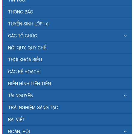
THÔNG BÁO
TUYỂN SINH LỚP 10
CÁC TỔ CHỨC
NỘI QUY, QUY CHẾ
THỜI KHÓA BIỂU
CÁC KẾ HOẠCH
ĐIỂN HÌNH TIÊN TIẾN
TÀI NGUYÊN
TRẢI NGHIỆM-SÁNG TẠO
BÀI VIẾT
ĐOÀN, HỘI