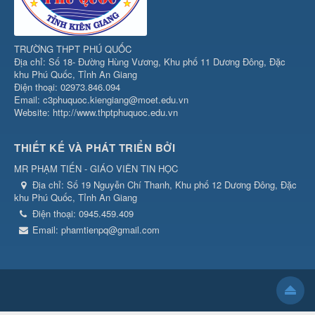
TRƯỜNG THPT PHÚ QUỐC
Địa chỉ: Số 18- Đường Hùng Vương, Khu phố 11 Dương Đông, Đặc
khu Phú Quốc, Tỉnh An Giang
Điện thoại: 02973.846.094
Email: c3phuquoc.kiengiang@moet.edu.vn
Website: http://www.thptphuquoc.edu.vn
THIẾT KẾ VÀ PHÁT TRIỂN BỞI
MR PHẠM TIẾN - GIÁO VIÊN TIN HỌC
Địa chỉ:
Số 19 Nguyễn Chí Thanh, Khu phố 12 Dương Đông, Đặc
khu Phú Quốc, Tỉnh An Giang
Điện thoại:
0945.459.409
Email:
phamtienpq@gmail.com