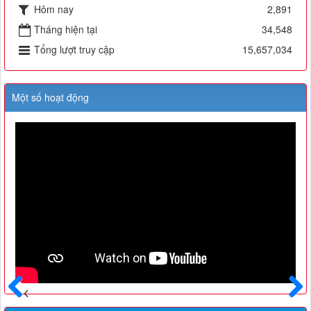
Hôm nay
2,891
Tháng hiện tại
34,548
Tổng lượt truy cập
15,657,034
Một số hoạt động
Trước
Sau