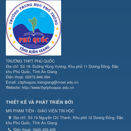
TRƯỜNG THPT PHÚ QUỐC
Địa chỉ: Số 18- Đường Hùng Vương, Khu phố 11 Dương Đông, Đặc
khu Phú Quốc, Tỉnh An Giang
Điện thoại: 02973.846.094
Email: c3phuquoc.kiengiang@moet.edu.vn
Website: http://www.thptphuquoc.edu.vn
THIẾT KẾ VÀ PHÁT TRIỂN BỞI
MR PHẠM TIẾN - GIÁO VIÊN TIN HỌC
Địa chỉ:
Số 19 Nguyễn Chí Thanh, Khu phố 12 Dương Đông, Đặc
khu Phú Quốc, Tỉnh An Giang
Điện thoại:
0945.459.409