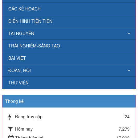
CÁC KẾ HOẠCH
ĐIỂN HÌNH TIÊN TIẾN
TÀI NGUYÊN
TRẢI NGHIỆM-SÁNG TẠO
BÀI VIẾT
ĐOÀN, HỘI
THƯ VIỆN
Thống kê
Đang truy cập
24
Hôm nay
7,279
Tháng hiện tại
47,908