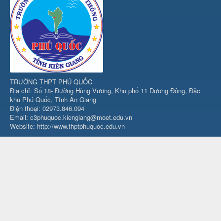
TRƯỜNG THPT PHÚ QUỐC
Địa chỉ: Số 18- Đường Hùng Vương, Khu phố 11 Dương Đông, Đặc
khu Phú Quốc, Tỉnh An Giang
Điện thoại: 02973.846.094
Email: c3phuquoc.kiengiang@moet.edu.vn
Website: http://www.thptphuquoc.edu.vn
THIẾT KẾ VÀ PHÁT TRIỂN BỞI
MR PHẠM TIẾN - GIÁO VIÊN TIN HỌC
Địa chỉ:
Số 19 Nguyễn Chí Thanh, Khu phố 12 Dương Đông, Đặc
khu Phú Quốc, Tỉnh An Giang
Điện thoại:
0945.459.409
Email:
phamtienpq@gmail.com