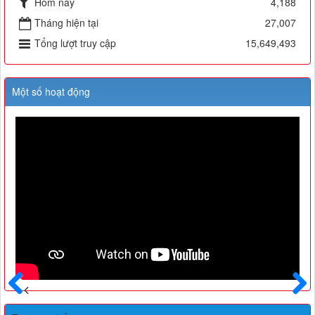
Hôm nay
4,188
Tháng hiện tại
27,007
Tổng lượt truy cập
15,649,493
Một số hoạt động
Trước
Sau