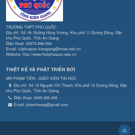
TRƯỜNG THPT PHÚ QUỐC
Địa chỉ: Số 18- Đường Hùng Vương, Khu phố 11 Dương Đông, Đặc
khu Phú Quốc, Tỉnh An Giang
Điện thoại: 02973.846.094
Email: c3phuquoc.kiengiang@moet.edu.vn
Website: http://www.thptphuquoc.edu.vn
THIẾT KẾ VÀ PHÁT TRIỂN BỞI
MR PHẠM TIẾN - GIÁO VIÊN TIN HỌC
Địa chỉ:
Số 19 Nguyễn Chí Thanh, Khu phố 12 Dương Đông, Đặc
khu Phú Quốc, Tỉnh An Giang
Điện thoại:
0945.459.409
Email:
phamtienpq@gmail.com