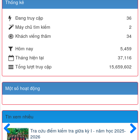
Thống kê
Đang truy cập
36
Máy chủ tìm kiếm
2
Khách viếng thăm
34
Hôm nay
5,459
Tháng hiện tại
37,116
Tổng lượt truy cập
15,659,602
Một số hoạt động
Tin xem nhiều
Tra cứu điểm kiểm tra giữa kỳ I - năm học 2025-
2026
Trước
Sau