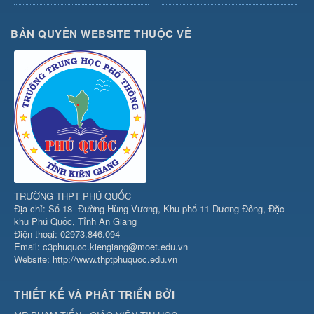
BẢN QUYỀN WEBSITE THUỘC VỀ
TRƯỜNG THPT PHÚ QUỐC
Địa chỉ: Số 18- Đường Hùng Vương, Khu phố 11 Dương Đông, Đặc
khu Phú Quốc, Tỉnh An Giang
Điện thoại: 02973.846.094
Email: c3phuquoc.kiengiang@moet.edu.vn
Website: http://www.thptphuquoc.edu.vn
THIẾT KẾ VÀ PHÁT TRIỂN BỞI