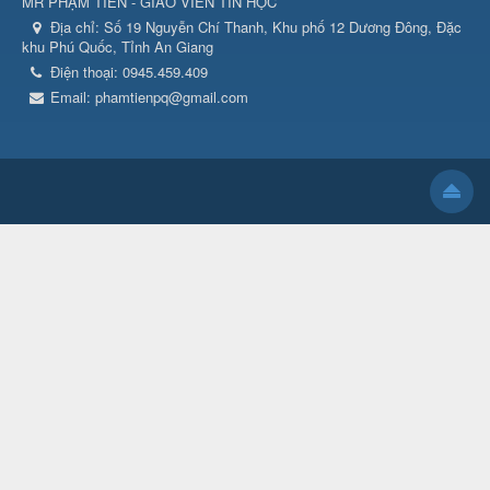
MR PHẠM TIẾN - GIÁO VIÊN TIN HỌC
Địa chỉ:
Số 19 Nguyễn Chí Thanh, Khu phố 12 Dương Đông, Đặc
khu Phú Quốc, Tỉnh An Giang
Điện thoại:
0945.459.409
Email:
phamtienpq@gmail.com