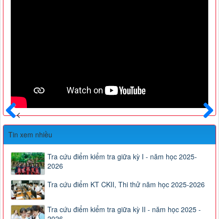
Trước
Sau
Tin xem nhiều
Tra cứu điểm kiểm tra giữa kỳ I - năm học 2025-
2026
Tra cứu điểm KT CKII, Thi thử năm học 2025-2026
Tra cứu điểm kiểm tra giữa kỳ II - năm học 2025 -
2026