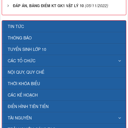
(05/11/2022)
ĐÁP ÁN, BẢNG ĐIỂM KT GK1 VẬT LÝ 10
TIN TỨC
THÔNG BÁO
TUYỂN SINH LỚP 10
CÁC TỔ CHỨC
NỘI QUY, QUY CHẾ
THỜI KHÓA BIỂU
CÁC KẾ HOẠCH
ĐIỂN HÌNH TIÊN TIẾN
TÀI NGUYÊN