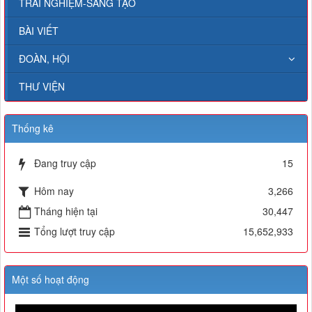
TRẢI NGHIỆM-SÁNG TẠO
BÀI VIẾT
ĐOÀN, HỘI
THƯ VIỆN
Thống kê
Đang truy cập
15
Hôm nay
3,266
Tháng hiện tại
30,447
Tổng lượt truy cập
15,652,933
Một số hoạt động