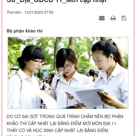
Thứ năm - 12/01/2023 07:50
Bộ phận khảo thí
DO CÓ SAI SÓT TRONG QUÁ TRÌNH CHẤM NÊN BỘ PHẬN
KHẢO THÍ CẬP NHẬT LẠI BẢNG ĐIỂM MỚI MÔN ĐỊA 11,
THẦY CÔ VÀ HỌC SINH CẬP NHẬT LẠI BẢNG ĐIỂM.