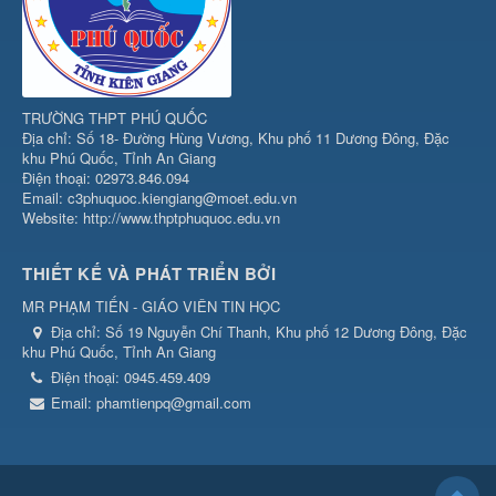
TRƯỜNG THPT PHÚ QUỐC
Địa chỉ: Số 18- Đường Hùng Vương, Khu phố 11 Dương Đông, Đặc
khu Phú Quốc, Tỉnh An Giang
Điện thoại: 02973.846.094
Email: c3phuquoc.kiengiang@moet.edu.vn
Website: http://www.thptphuquoc.edu.vn
THIẾT KẾ VÀ PHÁT TRIỂN BỞI
MR PHẠM TIẾN - GIÁO VIÊN TIN HỌC
Địa chỉ:
Số 19 Nguyễn Chí Thanh, Khu phố 12 Dương Đông, Đặc
khu Phú Quốc, Tỉnh An Giang
Điện thoại:
0945.459.409
Email:
phamtienpq@gmail.com