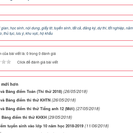
i gian
,
học sinh
,
nội dung
,
giấy tờ
,
tuyển sinh
,
tất cả
,
đăng ký
,
dự thi
,
tốt nghiệp
,
năm
o
,
thủ tục
,
lưu ý
,
khu vực
,
hộ khẩu
 của bài viết là: 0 trong 0 đánh giá
Click để đánh giá bài viết
 mới hơn
(26/05/2018)
và Bảng điểm Toán (Thi thử 2018)
(26/05/2018)
 và Bảng điểm thi thử KHTN
(27/05/2018)
và Bảng điểm thi thử Tiếng anh 12 (Mới)
(29/05/2018)
, Bảng điểm thi thử KHXH
(11/06/2018)
iểm tuyển sinh vào lớp 10 năm học 2018-2019