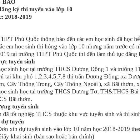
 BÁO
đăng ký thi tuyển vào lớp 10
: 2018-2019
HPT Phú Quốc thông báo đến các em học sinh đã học hết 
các em học sinh thi hỏng vào lớp 10 những năm trước có n
019 tại trường THPT Phú Quốc thì đến làm thủ tục đăng k
ực tuyển sinh
học sinh
học tại trường THCS Dương Đông 1 và trường 
rú tại khu phố
1
,
2
,
3,4,5,7,8
thị trấn Dương Đông
; xã Dươ
àm, Cây Thông Trong, Cây
T
hông
N
goài
),
xã Bãi thơm, 
ả học sinh học tại trường THCS Dương Tơ; TH&THCS B
S Bãi thơm.
ượng tuyển sinh
 đã tốt nghiệp THCS thuộc khu vực tuyển sinh và thí sinh
 dự tuyển
in dự tuyển sinh vào lớp 10 năm học 2018-2019 theo 
khai sinh (bản sao hoặc bản chính)