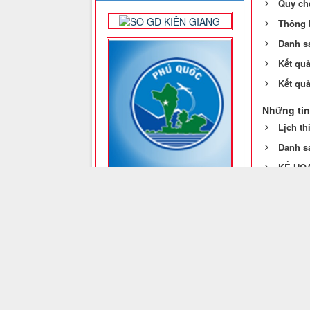
Quy chế
Thông 
Danh sá
Kết quả
Kết quả
Những tin
Lịch th
Danh s
KẾ HOẠ
KẾ HOẠ
(26/02/20
Lịch ng
NỘI DUNG CHÍNH
BẢN