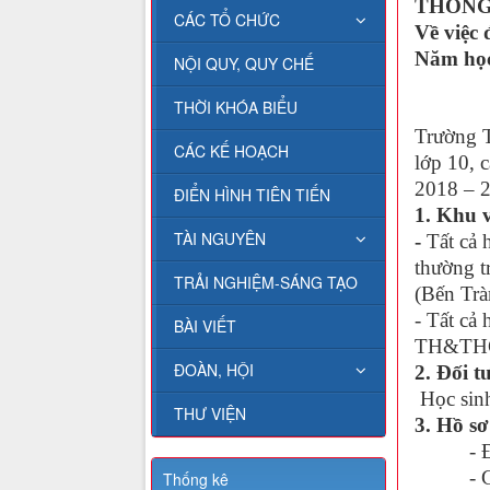
THÔNG
CÁC TỔ CHỨC
Về việc 
Năm học
NỘI QUY, QUY CHẾ
THỜI KHÓA BIỂU
Trường T
CÁC KẾ HOẠCH
lớp 10, 
2018 – 2
ĐIỂN HÌNH TIÊN TIẾN
1. Khu v
TÀI NGUYÊN
-
T
ất cả 
thường t
TRẢI NGHIỆM-SÁNG TẠO
(Bến Tr
- Tất c
BÀI VIẾT
TH&THC
ĐOÀN, HỘI
2. Đối t
Học sinh
THƯ VIỆN
3. Hồ sơ
- Đơn x
- Giấy 
Thống kê