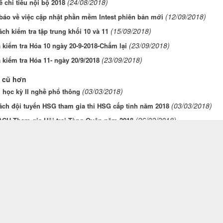
(24/08/2018)
 chi tiêu nội bộ 2018
(12/09/2018)
báo về việc cập nhật phần mềm Intest phiên bản mới
(15/09/2018)
ch kiểm tra tập trung khối 10 và 11
(23/09/2018)
 kiểm tra Hóa 10 ngày 20-9-2018-Chấm lại
(23/09/2018)
 kiểm tra Hóa 11- ngày 20/9/2018
 cũ hơn
(03/03/2018)
i học kỳ II nghề phổ thông
(03/03/2018)
ách đội tuyển HSG tham gia thi HSG cấp tỉnh năm 2018
(26/02/2018)
CH Tham gia Hội trại Tòng Quân năm 2018
CH TỔ CHỨC VĂN NGHỆ CHỦ ĐỀ: “ĐÁNH THỨC KHÁT VỌNG 1” VÀ HỘI 
18)
(05/02/2018)
hỉ tết nguyên đán 2018
 QUYỀN WEBSITE THUỘC VỀ
TH
TRƯỜNG THPT PHÚ QUỐC
MR 