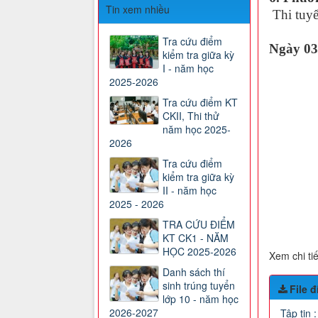
Tin xem nhiều
Thi tuyể
L
Tra cứu điểm
Ngày 03/
kiểm tra giữa kỳ
I - năm học
2025-2026
Tra cứu điểm KT
CKII, Thi thử
năm học 2025-
2026
Tra cứu điểm
kiểm tra giữa kỳ
II - năm học
2025 - 2026
TRA CỨU ĐIỂM
KT CK1 - NĂM
HỌC 2025-2026
Xem chi tiế
Danh sách thí
sinh trúng tuyển
File 
lớp 10 - năm học
2026-2027
Tập tin 