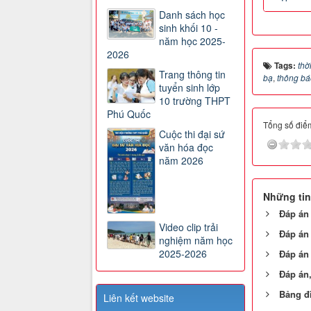
Danh sách học
sinh khối 10 -
năm học 2025-
2026
Tags:
thờ
Trang thông tin
bạ
,
thông bá
tuyển sinh lớp
10 trường THPT
Phú Quốc
Tổng số điểm
Cuộc thi đại sứ
văn hóa đọc
năm 2026
Những tin
Đáp án 
Video clip trải
Đáp án
nghiệm năm học
2025-2026
Đáp án 
Đáp án
Bảng đ
Liên kết website