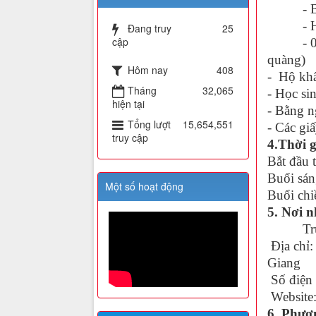
- Bằng 
- Học 
Đang truy
25
cập
- 04 ản
quàng)
Hôm nay
408
- Hộ khẩ
Tháng
32,065
- Học si
hiện tại
- Bằng 
Tổng lượt
15,654,551
- Các giấ
truy cập
4.Thời g
Bắt đầu 
Buổi sán
Một số hoạt động
Buổi chi
5. Nơi n
Trườn
Địa chỉ:
Giang
Số điện 
Website
6. Phươ