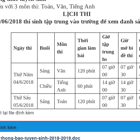
n với 3 môn thi: Toán, Văn, Tiếng Anh
ỊCH THI
06/2018 thí sinh tập trung vào trường để xem danh sá
Giờ
Thời
Giờ
Môn
tập
Ngày thi
Buổi
gian làm
mở bì
thi
trung
bài
đề thi
hs
07 giờ
07 giờ
Sáng
Văn
120 phút
Thứ Năm
00
30
04/6/2018
Tiếng
14 giờ
14 giờ
Chiều
60 phút
Anh
00
30
Thứ Sáu
07 giờ
07 giờ
Sáng
Toán
120 phút
05/6/2018
00
30
t tại file đính kèm
đính kèm
:
thong-bao-tuyen-sinh-2018-2019.doc