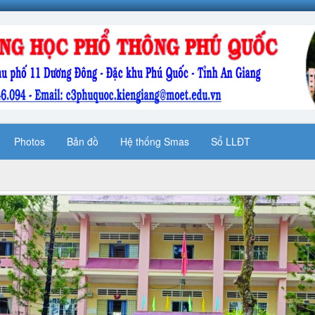
Photos
Bản đồ
Hệ thống Smas
Sổ LLĐT