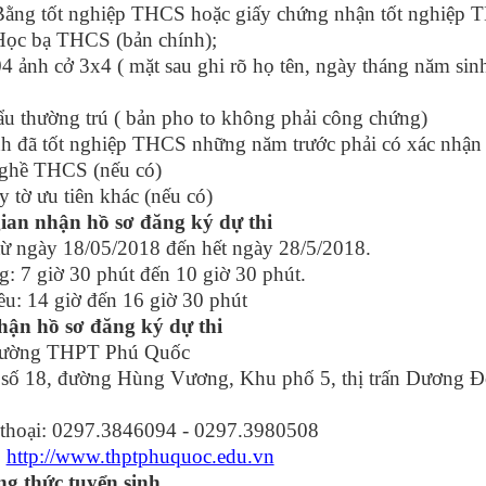
tốt nghiệp THCS hoặc giấy chứng nhận tốt nghiệp TH
bạ THCS (bản chính);
h cở 3x4 ( mặt sau ghi rõ họ tên, ngày tháng năm sin
u thường trú ( bản pho to không phải công chứng)
nh đã tốt nghiệp THCS những năm trước phải có xác nhận
nghề THCS (nếu có)
y tờ ưu tiên khác (nếu có)
ian nhận hồ sơ đăng ký dự thi
từ ngày 18/05/2018 đến hết ngày 28/5/2018.
g: 7 giờ 30 phút đến 10 giờ 30 phút.
ều: 14 giờ đến 16 giờ 30 phút
hận hồ sơ đăng ký dự thi
g THPT Phú Quốc
 số 18, đường Hùng Vương, Khu phố 5, thị trấn Dương Đ
thoại: 0297.3846094 - 0297.3980508
:
http://www.thptphuquoc.edu.vn
ng thức tuyển sinh