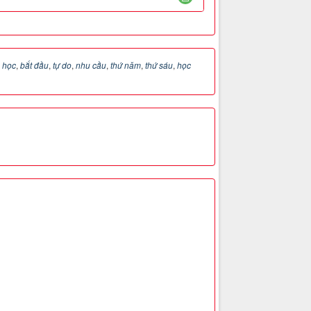
 học
,
bắt đầu
,
tự do
,
nhu cầu
,
thứ năm
,
thứ sáu
,
học