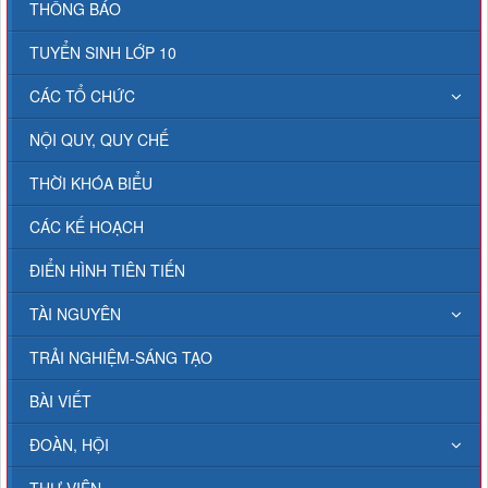
THÔNG BÁO
TUYỂN SINH LỚP 10
CÁC TỔ CHỨC
NỘI QUY, QUY CHẾ
THỜI KHÓA BIỂU
CÁC KẾ HOẠCH
ĐIỂN HÌNH TIÊN TIẾN
TÀI NGUYÊN
TRẢI NGHIỆM-SÁNG TẠO
BÀI VIẾT
ĐOÀN, HỘI