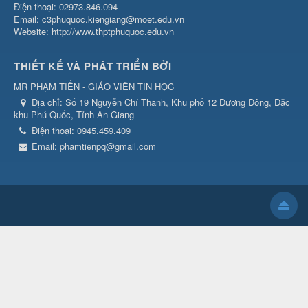
Điện thoại: 02973.846.094
Email: c3phuquoc.kiengiang@moet.edu.vn
Website: http://www.thptphuquoc.edu.vn
THIẾT KẾ VÀ PHÁT TRIỂN BỞI
MR PHẠM TIẾN - GIÁO VIÊN TIN HỌC
Địa chỉ:
Số 19 Nguyễn Chí Thanh, Khu phố 12 Dương Đông, Đặc
khu Phú Quốc, Tỉnh An Giang
Điện thoại:
0945.459.409
Email:
phamtienpq@gmail.com