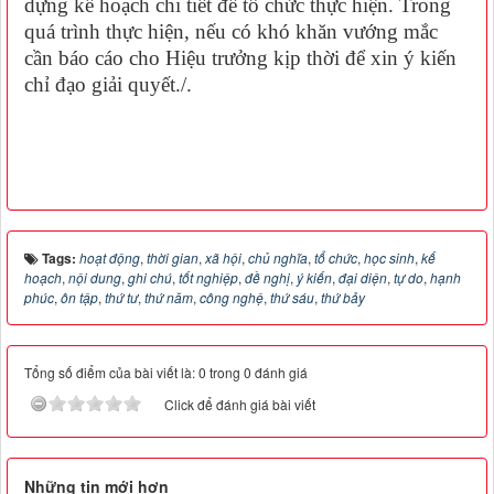
dựng kế hoạch chi tiết để tổ chức thực hiện. Trong
quá trình thực hiện, nếu có khó khăn vướng mắc
cần báo cáo cho Hiệu trưởng kịp thời để xin ý kiến
chỉ đạo giải quyết./.
Tags:
hoạt động
,
thời gian
,
xã hội
,
chủ nghĩa
,
tổ chức
,
học sinh
,
kế
hoạch
,
nội dung
,
ghi chú
,
tốt nghiệp
,
đề nghị
,
ý kiến
,
đại diện
,
tự do
,
hạnh
phúc
,
ôn tập
,
thứ tư
,
thứ năm
,
công nghệ
,
thứ sáu
,
thứ bảy
Tổng số điểm của bài viết là: 0 trong 0 đánh giá
Click để đánh giá bài viết
Những tin mới hơn