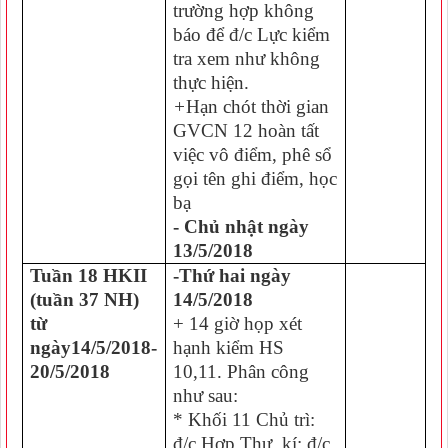
trường hợp không
báo để đ/c Lực kiểm
tra xem như không
thực hiện.
+
Hạn chót thời gian
GVCN 12 hoàn tất
việc vô điểm, phê sổ
gọi tên ghi điểm, học
bạ
- Chủ nhật ngày
13/5/2018
Tuần 18 HKII
-Thứ hai ngày
(tuần 37 NH)
14/5/2018
từ
+ 14 giờ họp xét
ngày14/5/2018-
hạnh kiểm HS
20/5/2018
10,11. Phân công
như sau:
* Khối 11 Chủ trì:
đ/c Hợp Thư kí: đ/c