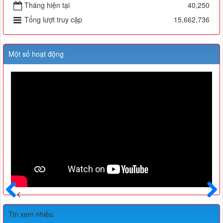
Tháng hiện tại
40,250
Tổng lượt truy cập
15,662,736
Một số hoạt động
Trước
Sau
Tin xem nhiều