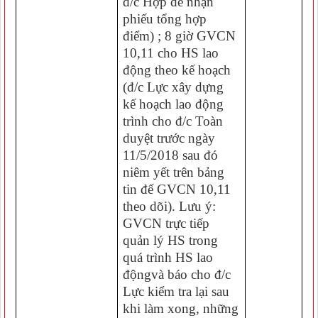
đ/c Hợp để nhận
phiếu tổng hợp
điểm) ; 8 giờ GVCN
10,11 cho HS lao
động theo kế hoạch
(đ/c Lực xây dựng
kế hoạch lao động
trình cho đ/c Toàn
duyệt trước ngày
11/5/2018 sau đó
niêm yết trên bảng
tin để GVCN 10,11
theo dõi). Lưu ý:
GVCN trực tiếp
quản lý HS trong
quá trình HS lao
độngvà báo cho đ/c
Lực kiểm tra lại sau
khi làm xong, những