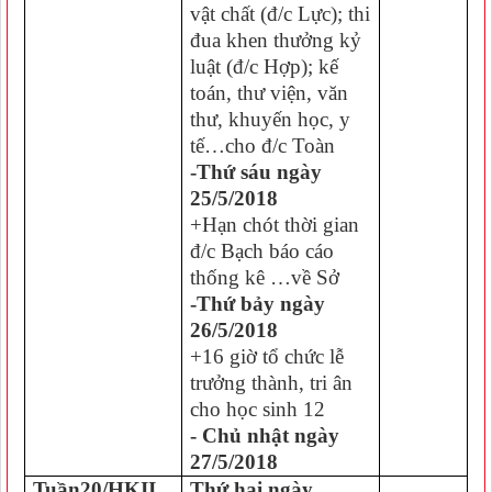
vật chất (đ/c Lực); thi
đua khen thưởng kỷ
luật (đ/c Hợp); kế
toán, thư viện, văn
thư, khuyến học, y
tế…cho đ/c Toàn
-Thứ sáu ngày
25/5/2018
+Hạn chót thời gian
đ/c Bạch báo cáo
thống kê …về Sở
-Thứ bảy ngày
26/5/2018
+16 giờ tổ chức lễ
trưởng thành, tri ân
cho học sinh 12
- Chủ nhật ngày
27/5/2018
Tuần20/HKII
Thứ hai ngày