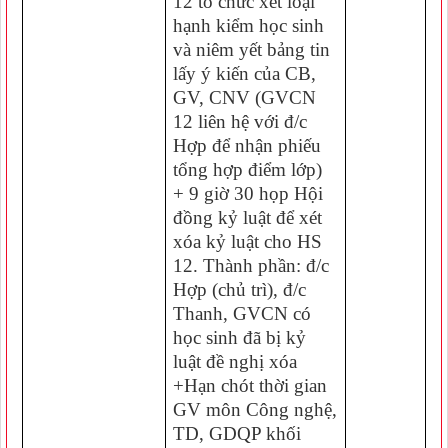
12 tổ chức xét loại
hạnh kiểm học sinh
và niêm yết bảng tin
lấy ý kiến của CB,
GV, CNV (GVCN
12 liên hệ với đ/c
Hợp để nhận phiếu
tổng hợp điểm lớp)
+ 9 giờ 30 họp Hội
đồng kỷ luật để xét
xóa kỷ luật cho HS
12. Thành phần: đ/c
Hợp (chủ trì), đ/c
Thanh, GVCN có
học sinh đã bị kỷ
luật đề nghị xóa
+Hạn chót thời gian
GV môn Công nghệ,
TD, GDQP khối