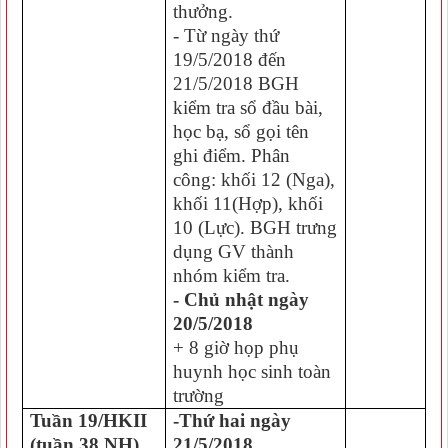
thưởng.
- Từ ngày thứ
19/5/2018 đến
21/5/2018 BGH
kiểm tra sổ đầu bài,
học bạ, sổ gọi tên
ghi điểm. Phân
công: khối 12 (Nga),
khối 11(Hợp), khối
10 (Lực). BGH trưng
dụng GV thành
nhóm kiểm tra.
- Chủ nhật ngày
20/5/2018
+ 8 giờ họp phụ
huynh học sinh toàn
trường
Tuần 19/HKII
-Thứ hai ngày
(tuần 38 NH)
21/5/2018