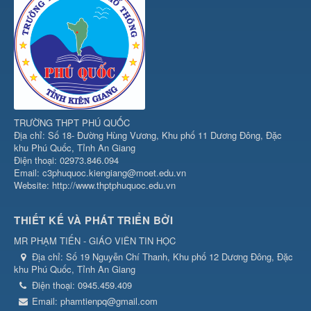
TRƯỜNG THPT PHÚ QUỐC
Địa chỉ: Số 18- Đường Hùng Vương, Khu phố 11 Dương Đông, Đặc
khu Phú Quốc, Tỉnh An Giang
Điện thoại: 02973.846.094
Email: c3phuquoc.kiengiang@moet.edu.vn
Website: http://www.thptphuquoc.edu.vn
THIẾT KẾ VÀ PHÁT TRIỂN BỞI
MR PHẠM TIẾN - GIÁO VIÊN TIN HỌC
Địa chỉ:
Số 19 Nguyễn Chí Thanh, Khu phố 12 Dương Đông, Đặc
khu Phú Quốc, Tỉnh An Giang
Điện thoại:
0945.459.409
Email:
phamtienpq@gmail.com