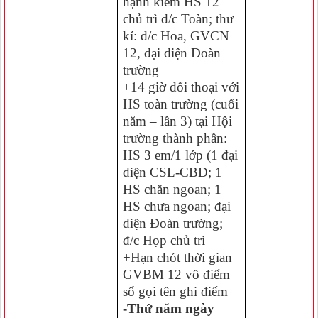
hạnh kiểm HS 12
chủ trì đ/c Toàn; thư
kí: đ/c Hoa, GVCN
12, đại diện Đoàn
trường
+14 giờ đối thoại với
HS toàn trường (cuối
năm – lần 3) tại Hội
trường thành phần:
HS 3 em/1 lớp (1 đại
diện CSL-CBĐ; 1
HS chăn ngoan; 1
HS chưa ngoan; đại
diện Đoàn trường;
đ/c Họp chủ trì
+Hạn chót thời gian
GVBM 12 vô điểm
sổ gọi tên ghi điểm
-Thứ năm ngày