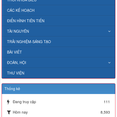
CÁC KẾ HOẠCH
ĐIỂN HÌNH TIÊN TIẾN
TÀI NGUYÊN
TRẢI NGHIỆM-SÁNG TẠO
BÀI VIẾT
ĐOÀN, HỘI
THƯ VIỆN
Thống kê
Đang truy cập
111
Hôm nay
8,593