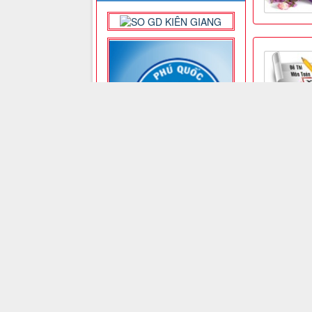
bản, toàn 
nghĩa và h
định số 4
mới.
NỘI DUNG CHÍNH
BẢN
Giới thiệu
Tin Tức
Thành viên
Liên hệ