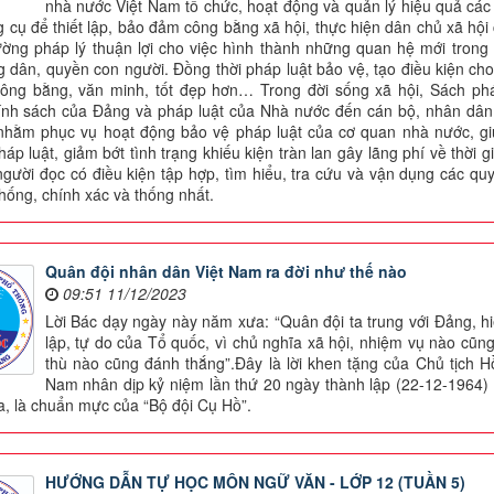
nhà nước Việt Nam tổ chức, hoạt động và quản lý hiệu quả các
ng cụ để thiết lập, bảo đảm công bằng xã hội, thực hiện dân chủ xã hộ
ường pháp lý thuận lợi cho việc hình thành những quan hệ mới trong 
 dân, quyền con người. Đồng thời pháp luật bảo vệ, tạo điều kiện cho
công bằng, văn minh, tốt đẹp hơn… Trong đời sống xã hội, Sách pháp
ính sách của Đảng và pháp luật của Nhà nước đến cán bộ, nhân dân,
 nhằm phục vụ hoạt động bảo vệ pháp luật của cơ quan nhà nước, g
háp luật, giảm bớt tình trạng khiếu kiện tràn lan gây lãng phí về thời
người đọc có điều kiện tập hợp, tìm hiểu, tra cứu và vận dụng các qu
thống, chính xác và thống nhất.
Quân đội nhân dân Việt Nam ra đời như thế nào
09:51 11/12/2023
Lời Bác dạy ngày này năm xưa: “Quân đội ta trung với Đảng, hi
lập, tự do của Tổ quốc, vì chủ nghĩa xã hội, nhiệm vụ nào cũ
thù nào cũng đánh thắng”.Đây là lời khen tặng của Chủ tịch 
Nam nhân dịp kỷ niệm lần thứ 20 ngày thành lập (22-12-1964) 
a, là chuẩn mực của “Bộ đội Cụ Hồ”.
HƯỚNG DẪN TỰ HỌC MÔN NGỮ VĂN - LỚP 12 (TUẦN 5)