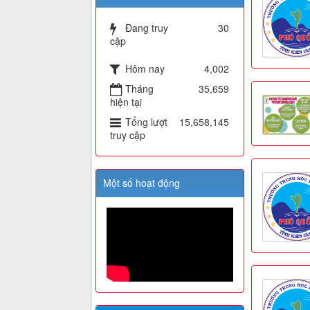
Đang truy
30
cập
Hôm nay
4,002
Tháng
35,659
hiện tại
Tổng lượt
15,658,145
truy cập
Một số hoạt động