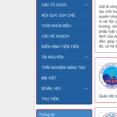
CÁC TỔ CHỨC
luật là cô
tạo môi tr
NỘI QUY, QUY CHẾ
quyền công
vì xã hội 
THỜI KHÓA BIỂU
trương, ch
pháp luật
CÁC KẾ HOẠCH
định của p
dân. giúp 
đủ, có hệ 
ĐIỂN HÌNH TIÊN TIẾN
TÀI NGUYÊN
TRẢI NGHIỆM-SÁNG TẠO
BÀI VIẾT
ĐOÀN, HỘI
Quân đội t
THƯ VIỆN
Thống kê