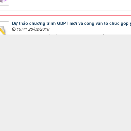
Dự thảo chương trình GDPT mới và công văn tổ chức góp 
19:41 20/02/2018
Thực hiện Nghị quyết số 29-NQ/TW của Ban Chấp hành Trung 
diện GDĐT đáp ứng yêu cầu công nghiệp hoá, hiện đại hoá trong điều 
ội nhập quốc tế; Nghị quyết số 88/2014/QH13 của Quốc hội về đổi 
04/QĐ-TTg của Thủ tướng Chính phủ phê duyệt Đề án đổi mới CT, S
 QUYỀN WEBSITE THUỘC VỀ
TH
TRƯỜNG THPT PHÚ QUỐC
MR 
Địa chỉ: Số 18- Đường Hùng Vương, Khu phố
11 Dương Đông, Đặc khu Phú Quốc, Tỉnh An
Dươ
Giang
Điện thoại: 02973.846.094