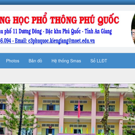
Photos
Bản đồ
Hệ thống Smas
Sổ LLĐT